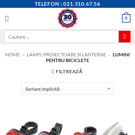
Skip
TELEFON : 021.310.67.56
to
content
0
Caută
după:
HOME
»
LAMPI, PROIECTOARE SI LANTERNE
»
LUMINI
PENTRU BICICLETE
FILTREAZĂ