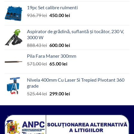
a
este:
19pc Set calibre rulmenti
fost:
1.99 lei.
Prețul
Prețul
936.79
lei
450.00
lei
4.12 lei.
inițial
curent
a
este:
Aspirator de grădină, suflantă și tocător, 230 V,
fost:
450.00 lei.
3000 W
936.79 lei.
Prețul
Prețul
888.43
lei
600.00
lei
inițial
curent
Pila Fara Maner 300mm
a
este:
Prețul
Prețul
571.00
lei
fost:
65.00
lei
600.00 lei.
inițial
curent
888.43 lei.
a
este:
Nivela 400mm Cu Laser Si Trepied Pivotant 360
fost:
65.00 lei.
grade
571.00 lei.
Prețul
Prețul
525.44
lei
299.00
lei
inițial
curent
a
este:
fost:
299.00 lei.
525.44 lei.