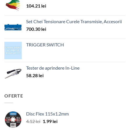
104.21
lei
Set Chei Tensionare Curele Transmisie, Accesorii
700.30
lei
TRIGGER SWITCH
Tester de aprindere In-Line
58.28
lei
OFERTE
Disc Flex 115x1.2mm
Prețul
Prețul
4.12
lei
1.99
lei
inițial
curent