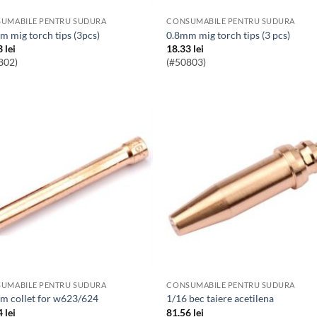
UMABILE PENTRU SUDURA
CONSUMABILE PENTRU SUDURA
mm mig torch tips (3pcs)
0.8mm mig torch tips (3 pcs)
3
lei
18.33
lei
802)
(#50803)
UMABILE PENTRU SUDURA
CONSUMABILE PENTRU SUDURA
mm collet for w623/624
1/16 bec taiere acetilena
4
lei
81.56
lei