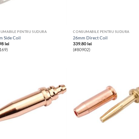
UMABILE PENTRU SUDURA
CONSUMABILE PENTRU SUDURA
m Side Coil
26mm Direct Coil
98
lei
339.80
lei
169)
(#80902)