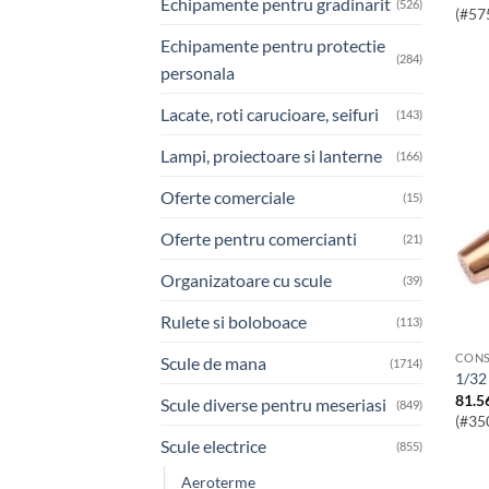
Echipamente pentru gradinarit
(526)
(#57
Echipamente pentru protectie
(284)
personala
Lacate, roti carucioare, seifuri
(143)
Lampi, proiectoare si lanterne
(166)
Oferte comerciale
(15)
Oferte pentru comercianti
(21)
Organizatoare cu scule
(39)
Rulete si boloboace
(113)
CONS
Scule de mana
(1714)
1/3
81.5
Scule diverse pentru meseriasi
(849)
(#35
Scule electrice
(855)
Aeroterme