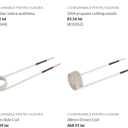
UMABILE PENTRU SUDURA
CONSUMABILE PENTRU SUDURA
4 bec taiere acetilena
3/64 propane cutting nozzle
1
lei
81.56
lei
044)
(#35052)
UMABILE PENTRU SUDURA
CONSUMABILE PENTRU SUDURA
m Side Coil
38mm Direct Coil
09
lei
468.91
lei