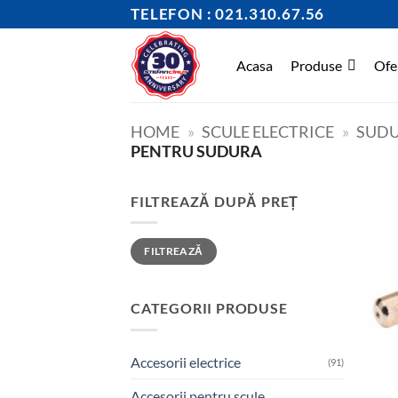
Skip
TELEFON : 021.310.67.56
to
content
Acasa
Produse
Ofe
HOME
»
SCULE ELECTRICE
»
SUD
PENTRU SUDURA
FILTREAZĂ DUPĂ PREȚ
Preț
Preț
FILTREAZĂ
minim
maxim
CATEGORII PRODUSE
Accesorii electrice
(91)
Accesorii pentru scule