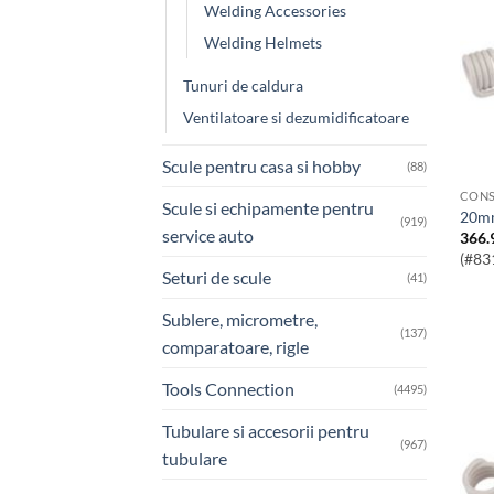
Welding Accessories
Welding Helmets
Tunuri de caldura
Ventilatoare si dezumidificatoare
Scule pentru casa si hobby
(88)
CONS
Scule si echipamente pentru
20m
(919)
service auto
366.
(#83
Seturi de scule
(41)
Sublere, micrometre,
(137)
comparatoare, rigle
Tools Connection
(4495)
Tubulare si accesorii pentru
(967)
tubulare