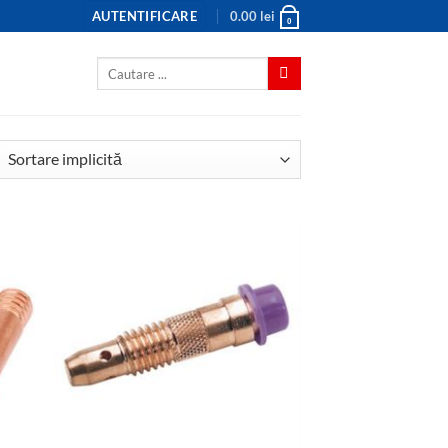
AUTENTIFICARE
0.00
lei
0
Caută
după: