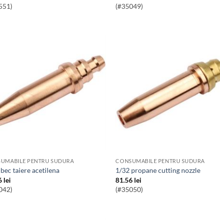
551)
(#35049)
UMABILE PENTRU SUDURA
CONSUMABILE PENTRU SUDURA
2 bec taiere acetilena
1/32 propane cutting nozzle
6
lei
81.56
lei
042)
(#35050)