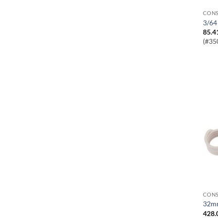
CONS
3/6
85.4
(#35
CONS
32m
428.