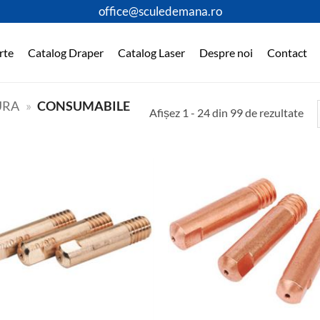
office@sculedemana.ro
rte
Catalog Draper
Catalog Laser
Despre noi
Contact
URA
»
CONSUMABILE
Afișez 1 - 24 din 99 de rezultate