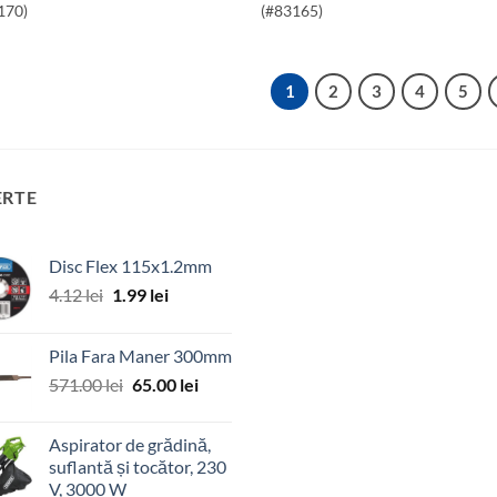
170)
(#83165)
1
2
3
4
5
ERTE
Disc Flex 115x1.2mm
Prețul
Prețul
4.12
lei
1.99
lei
inițial
curent
a
este:
Pila Fara Maner 300mm
fost:
1.99 lei.
Prețul
Prețul
571.00
lei
65.00
lei
4.12 lei.
inițial
curent
a
este:
Aspirator de grădină,
fost:
65.00 lei.
suflantă și tocător, 230
571.00 lei.
V, 3000 W