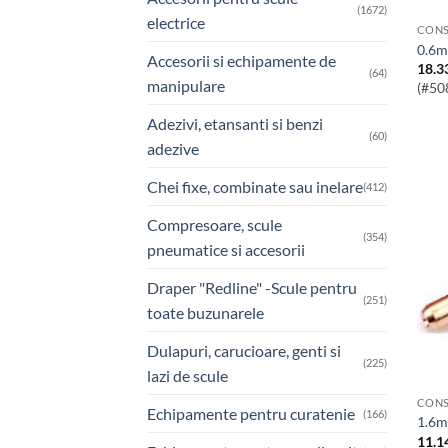
(1672)
electrice
CONS
0.6
Accesorii si echipamente de
18.3
(64)
manipulare
(#50
Adezivi, etansanti si benzi
(60)
adezive
Chei fixe, combinate sau inelare
(412)
Compresoare, scule
(354)
pneumatice si accesorii
Draper "Redline" -Scule pentru
(251)
toate buzunarele
Dulapuri, carucioare, genti si
(225)
lazi de scule
CONS
Echipamente pentru curatenie
(166)
1.6
11.1