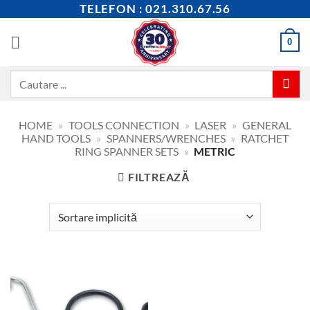
Skip
TELEFON : 021.310.67.56
to
content
0
Caută
după:
HOME
»
TOOLS CONNECTION
»
LASER
»
GENERAL
HAND TOOLS
»
SPANNERS/WRENCHES
»
RATCHET
RING SPANNER SETS
»
METRIC
FILTREAZĂ