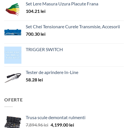
Set Lere Masura Uzura Placute Frana
104.21
lei
Set Chei Tensionare Curele Transmisie, Accesorii
700.30
lei
TRIGGER SWITCH
Tester de aprindere In-Line
58.28
lei
OFERTE
Trusa scule demontat rulmenti
Prețul
Prețul
7,894.96
lei
4,199.00
lei