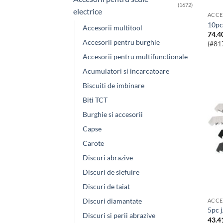
(1672)
electrice
ACCE
10p
Accesorii multitool
74.4
Accesorii pentru burghie
(#81
Accesorii pentru multifunctionale
Acumulatori si incarcatoare
Biscuiti de imbinare
Biti TCT
Burghie si accesorii
Capse
Carote
Discuri abrazive
Discuri de slefuire
Discuri de taiat
Discuri diamantate
ACCE
5pc
Discuri si perii abrazive
43.4