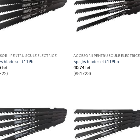
SORII PENTRU SCULE ELECTRICE
ACCESORII PENTRU SCULE ELECTRICE
j/s blade set t119b
5pc j/s blade set t119bo
6
lei
40.74
lei
722)
(#81723)