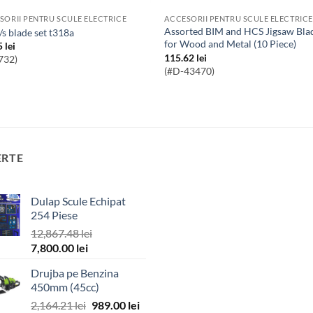
SORII PENTRU SCULE ELECTRICE
ACCESORII PENTRU SCULE ELECTRICE
Assorted BIM and HCS Jigsaw Blade Set
j/s blade set t318a
for Wood and Metal (10 Piece)
5
lei
115.62
lei
732)
(#D-43470)
ERTE
Dulap Scule Echipat
254 Piese
12,867.48
lei
Prețul
Prețul
7,800.00
lei
inițial
curent
Drujba pe Benzina
a
este:
450mm (45cc)
fost:
7,800.00 lei.
Prețul
Prețul
2,164.21
lei
989.00
lei
12,867.48 lei.