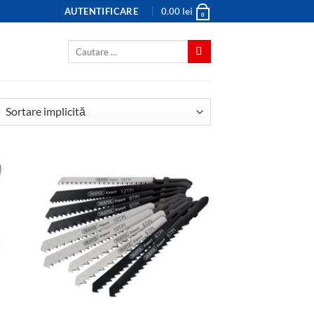
AUTENTIFICARE
0.00
lei
0
Caută
după: