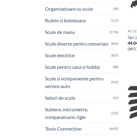
Organizatoare cu scule
(39)
Rulete si boloboace
(113)
Scule de mana
ACCE
(1714)
5pc 
44.0
Scule diverse pentru meseriasi
(849)
(#81
Scule electrice
(855)
Scule pentru casa si hobby
(88)
Scule si echipamente pentru
(919)
service auto
Seturi de scule
(41)
Sublere, micrometre,
(137)
comparatoare, rigle
Tools Connection
(4495)