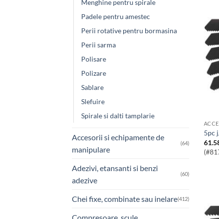
Menghine pentru spirale
Padele pentru amestec
Perii rotative pentru bormasina
Perii sarma
Polisare
Polizare
Sablare
Slefuire
Spirale si dalti tamplarie
ACCE
5pc 
Accesorii si echipamente de
61.5
(64)
manipulare
(#81
Adezivi, etansanti si benzi
(60)
adezive
Chei fixe, combinate sau inelare
(412)
Compresoare, scule