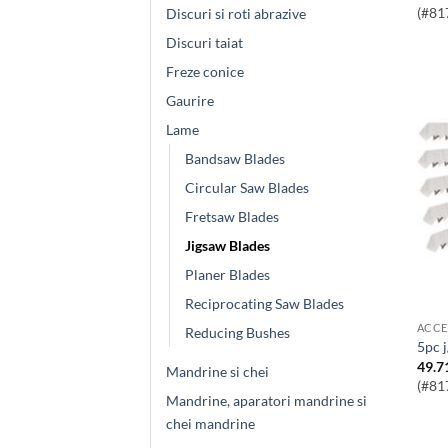
(#81
Discuri si roti abrazive
Discuri taiat
Freze conice
Gaurire
Lame
Bandsaw Blades
Circular Saw Blades
Fretsaw Blades
Jigsaw Blades
Planer Blades
Reciprocating Saw Blades
ACCE
Reducing Bushes
5pc 
49.7
Mandrine si chei
(#81
Mandrine, aparatori mandrine si
chei mandrine