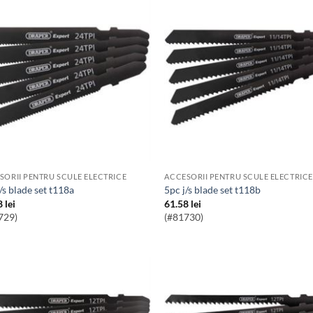
SORII PENTRU SCULE ELECTRICE
ACCESORII PENTRU SCULE ELECTRICE
j/s blade set t118a
5pc j/s blade set t118b
8
lei
61.58
lei
729)
(#81730)