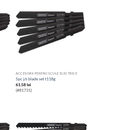
ACCESORII PENTRU SCULE ELECTRICE
5pc j/s blade set t118g
61.58
lei
(#81731)