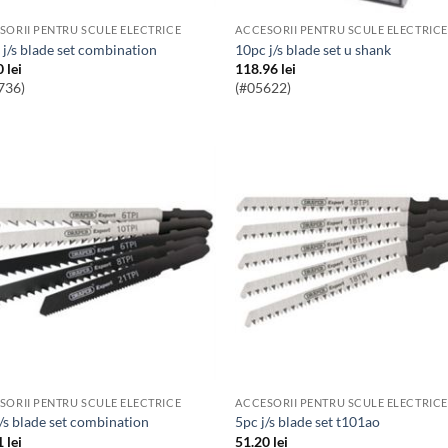
SORII PENTRU SCULE ELECTRICE
ACCESORII PENTRU SCULE ELECTRICE
c j/s blade set combination
10pc j/s blade set u shank
0
lei
118.96
lei
736)
(#05622)
SORII PENTRU SCULE ELECTRICE
ACCESORII PENTRU SCULE ELECTRICE
 j/s blade set combination
5pc j/s blade set t101ao
1
lei
51.20
lei