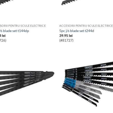
SORII PENTRU SCULE ELECTRICE
ACCESORII PENTRU SCULE ELECTRICE
j/s blade set t144dp
5pc j/s blade set t244d
4
lei
39.95
lei
726)
(#81727)