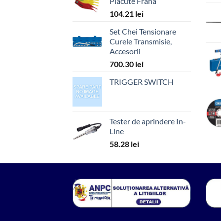
Placute Frana
104.21
lei
Set Chei Tensionare
Curele Transmisie,
Accesorii
700.30
lei
TRIGGER SWITCH
Tester de aprindere In-
Line
58.28
lei