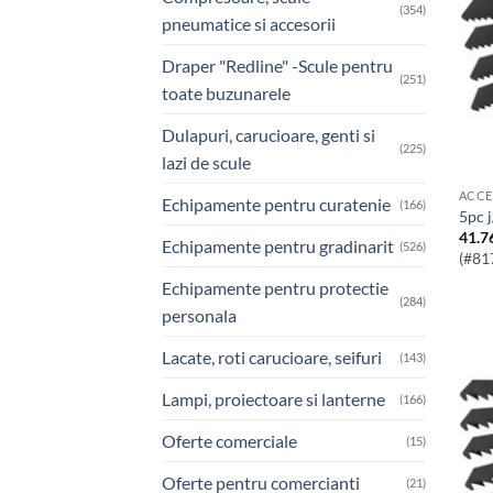
(354)
pneumatice si accesorii
Draper "Redline" -Scule pentru
(251)
toate buzunarele
Dulapuri, carucioare, genti si
(225)
lazi de scule
ACCE
Echipamente pentru curatenie
(166)
5pc 
41.7
Echipamente pentru gradinarit
(526)
(#81
Echipamente pentru protectie
(284)
personala
Lacate, roti carucioare, seifuri
(143)
Lampi, proiectoare si lanterne
(166)
Oferte comerciale
(15)
Oferte pentru comercianti
(21)