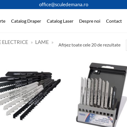
office@sculedemana.ro
rte
Catalog Draper
Catalog Laser
Despre noi
Contact
 ELECTRICE
»
LAME
»
Afișez toate cele 20 de rezultate