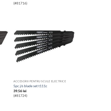
(#81716)
ACCESORII PENTRU SCULE ELECTRICE
5pc j/s blade set t111c
39.56
lei
(#81724)