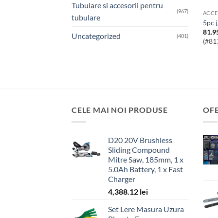
Tubulare si accesorii pentru
(967)
ACCE
tubulare
5pc 
81.9
Uncategorized
(401)
(#81
CELE MAI NOI PRODUSE
OF
D20 20V Brushless
Sliding Compound
Mitre Saw, 185mm, 1 x
5.0Ah Battery, 1 x Fast
Charger
4,388.12
lei
Set Lere Masura Uzura