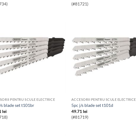
734)
(#81721)
SORII PENTRU SCULE ELECTRICE
ACCESORII PENTRU SCULE ELECTRICE
j/s blade set t101br
5pc j/s blade set t101d
1
lei
49.71
lei
718)
(#81719)