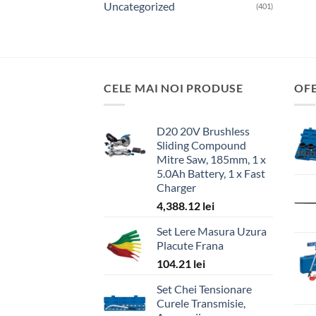
Uncategorized
(401)
CELE MAI NOI PRODUSE
OF
D20 20V Brushless
Sliding Compound
Mitre Saw, 185mm, 1 x
5.0Ah Battery, 1 x Fast
Charger
4,388.12
lei
Set Lere Masura Uzura
Placute Frana
104.21
lei
Set Chei Tensionare
Curele Transmisie,