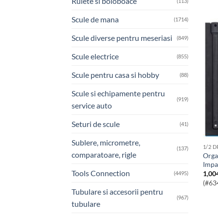
Rulete si boloboace
(113)
Scule de mana
(1714)
Scule diverse pentru meseriasi
(849)
Scule electrice
(855)
Scule pentru casa si hobby
(88)
Scule si echipamente pentru
(919)
service auto
Seturi de scule
(41)
Sublere, micrometre,
1/2 
(137)
comparatoare, rigle
Organizator Cu Tubulare Si Accesorii
Impa
Tools Connection
1,00
(4495)
(#63
Tubulare si accesorii pentru
(967)
tubulare