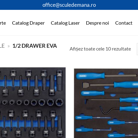
office@sculedemana.ro
rte
Catalog Draper
Catalog Laser
Despre noi
Contact
LE
»
1/2 DRAWER EVA
Afișez toate cele 10 rezultate