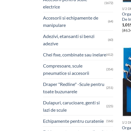
(1672)
electrice
1/2 
Organizator Cu Bituri Si Tubulare Torx
Accesorii si echipamente de
De I
(64)
manipulare
1,01
(#63
Adezivi, etansanti si benzi
(60)
adezive
Chei fixe, combinate sau inelare
(412)
Compresoare, scule
(354)
pneumatice si accesorii
Draper "Redline" -Scule pentru
(251)
toate buzunarele
Dulapuri, carucioare, genti si
(225)
lazi de scule
Echipamente pentru curatenie
(166)
1/2 
Organizator Cu Chei Inelare Cotite 8