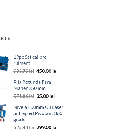
ERTE
19pc Set calibre
rulmenti
Prețul
Prețul
936.79
lei
450.00
lei
inițial
curent
Pila Rotunda Fara
a
este:
Maner 250 mm
fost:
450.00 lei.
Prețul
Prețul
571.86
lei
35.00
lei
936.79 lei.
inițial
curent
Nivela 400mm Cu Laser
a
este:
Si Trepied Pivotant 360
fost:
35.00 lei.
grade
571.86 lei.
Prețul
Prețul
525.44
lei
299.00
lei
inițial
curent