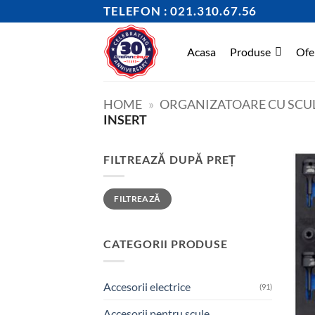
Skip
TELEFON : 021.310.67.56
to
content
Acasa
Produse
Ofe
HOME
»
ORGANIZATOARE CU SCU
INSERT
FILTREAZĂ DUPĂ PREȚ
Preț
Preț
FILTREAZĂ
minim
maxim
CATEGORII PRODUSE
Accesorii electrice
(91)
Accesorii pentru scule