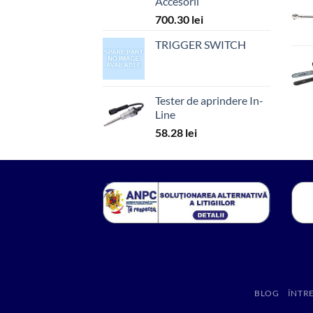
Accesorii
700.30
lei
TRIGGER SWITCH
Tester de aprindere In-
Line
58.28
lei
BLOG
ÎNTR