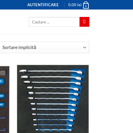
AUTENTIFICARE
0.00
lei
0
Caută
după: