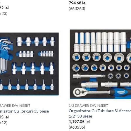
e
794.68
lei
22
lei
(#63263)
523)
DRAWER EVA INSERT
1/2 DRAWER EVA INSERT
Organizator Cu Tubulare Si Accesorii
anizator Cu Torxuri 35 piese
1/2″ 33 piese
05
lei
1,197.05
lei
512)
(#63535)