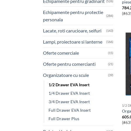
Echipamente pentru gradinarit
(526)
pies
784.
Echipamente pentru protectie
(#63
(284)
personala
Lacate, roti carucioare, seifuri
(143)
Lampi, proiectoare si lanterne
(166)
Oferte comerciale
(15)
Oferte pentru comercianti
(21)
Organizatoare cu scule
(39)
1/2 Drawer EVA Insert
1/4 Drawer EVA Insert
3/4 Drawer EVA Insert
1/2 
Full Drawer EVA Insert
Org
605.
Full Drawer Plus
(#63