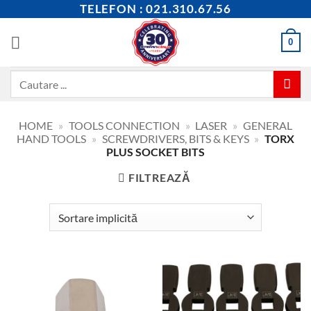
Skip
TELEFON : 021.310.67.56
to
content
0
Caută
după:
HOME
»
TOOLS CONNECTION
»
LASER
»
GENERAL
HAND TOOLS
»
SCREWDRIVERS, BITS & KEYS
»
TORX
PLUS SOCKET BITS
FILTREAZĂ