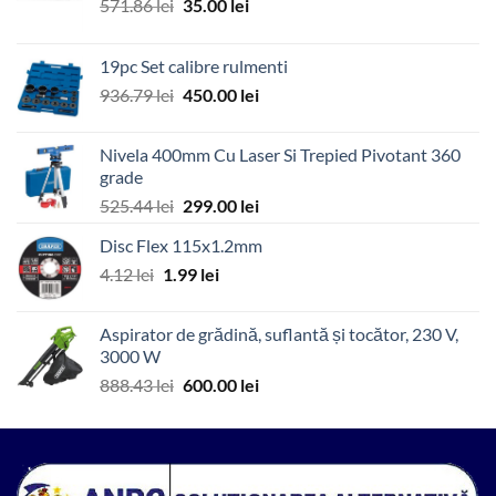
Prețul
Prețul
571.86
lei
35.00
lei
inițial
curent
a
este:
19pc Set calibre rulmenti
fost:
35.00 lei.
Prețul
Prețul
936.79
lei
450.00
lei
571.86 lei.
inițial
curent
a
este:
Nivela 400mm Cu Laser Si Trepied Pivotant 360
fost:
450.00 lei.
grade
936.79 lei.
Prețul
Prețul
525.44
lei
299.00
lei
inițial
curent
Disc Flex 115x1.2mm
a
este:
Prețul
Prețul
4.12
lei
1.99
fost:
lei
299.00 lei.
inițial
curent
525.44 lei.
a
este:
Aspirator de grădină, suflantă și tocător, 230 V,
fost:
1.99 lei.
3000 W
4.12 lei.
Prețul
Prețul
888.43
lei
600.00
lei
inițial
curent
a
este:
fost:
600.00 lei.
888.43 lei.