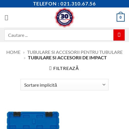
Skip
TELEFON : 021.310.67.56
to
content
0
Caută
după:
HOME
»
TUBULARE SI ACCESORII PENTRU TUBULARE
»
TUBULARE SI ACCESORII DE IMPACT
FILTREAZĂ