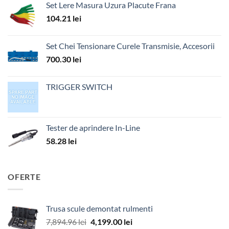
Set Lere Masura Uzura Placute Frana
104.21
lei
Set Chei Tensionare Curele Transmisie, Accesorii
700.30
lei
TRIGGER SWITCH
Tester de aprindere In-Line
58.28
lei
OFERTE
Trusa scule demontat rulmenti
Prețul
Prețul
7,894.96
lei
4,199.00
lei