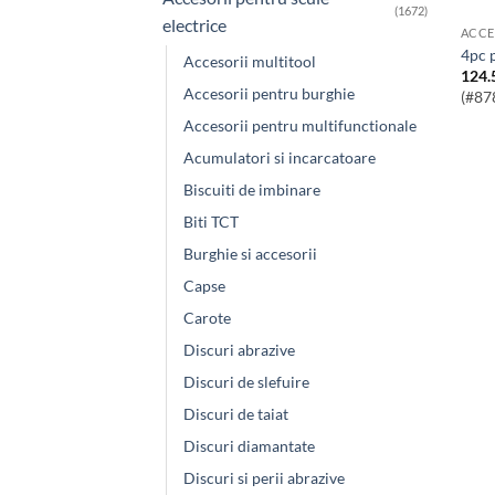
(1672)
electrice
ACCE
4pc 
Accesorii multitool
124.
Accesorii pentru burghie
(#87
Accesorii pentru multifunctionale
Acumulatori si incarcatoare
Biscuiti de imbinare
Biti TCT
Burghie si accesorii
Capse
Carote
Discuri abrazive
Discuri de slefuire
Discuri de taiat
Discuri diamantate
Discuri si perii abrazive