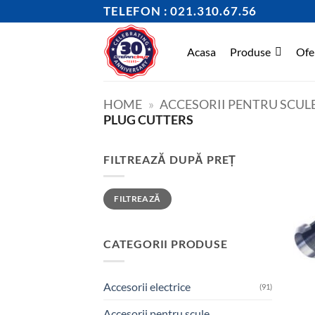
Skip
TELEFON : 021.310.67.56
to
content
Acasa
Produse
Ofe
HOME
»
ACCESORII PENTRU SCULE
PLUG CUTTERS
FILTREAZĂ DUPĂ PREȚ
Preț
Preț
FILTREAZĂ
minim
maxim
CATEGORII PRODUSE
Accesorii electrice
(91)
Accesorii pentru scule