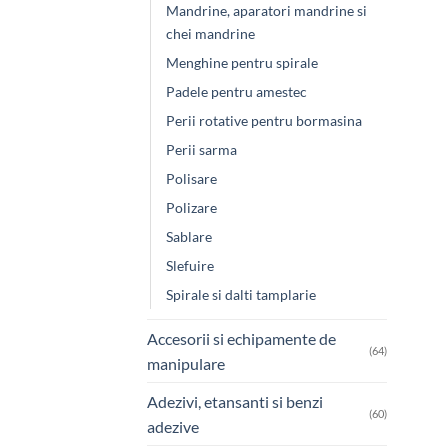
Mandrine, aparatori mandrine si
chei mandrine
Menghine pentru spirale
Padele pentru amestec
Perii rotative pentru bormasina
Perii sarma
Polisare
Polizare
Sablare
Slefuire
Spirale si dalti tamplarie
Accesorii si echipamente de
(64)
manipulare
Adezivi, etansanti si benzi
(60)
adezive