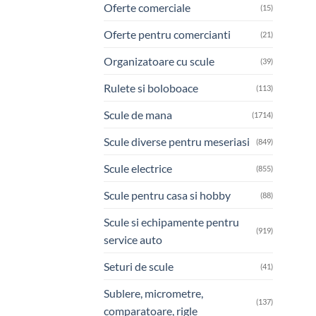
Oferte comerciale
(15)
Oferte pentru comercianti
(21)
Organizatoare cu scule
(39)
Rulete si boloboace
(113)
Scule de mana
(1714)
Scule diverse pentru meseriasi
(849)
Scule electrice
(855)
Scule pentru casa si hobby
(88)
Scule si echipamente pentru
(919)
service auto
Seturi de scule
(41)
Sublere, micrometre,
(137)
comparatoare, rigle