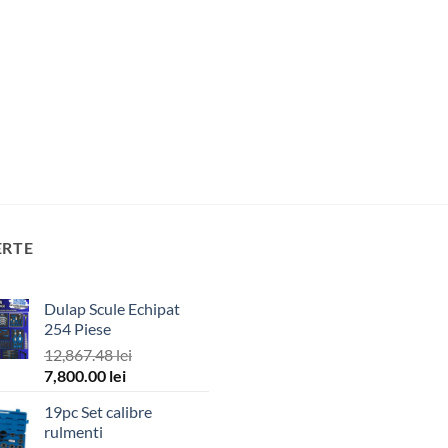
ERTE
Dulap Scule Echipat
254 Piese
12,867.48
lei
Prețul
Prețul
7,800.00
lei
inițial
curent
19pc Set calibre
a
este:
rulmenti
fost:
7,800.00 lei.