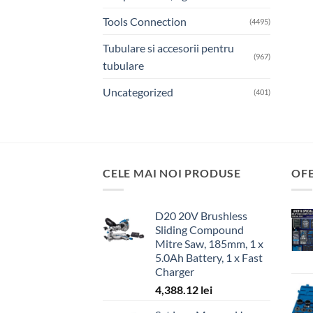
Tools Connection
(4495)
Tubulare si accesorii pentru
(967)
tubulare
Uncategorized
(401)
CELE MAI NOI PRODUSE
OF
D20 20V Brushless
Sliding Compound
Mitre Saw, 185mm, 1 x
5.0Ah Battery, 1 x Fast
Charger
4,388.12
lei