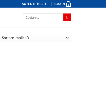
AUTENTIFICARE
0.00
lei
0
Caută
după: