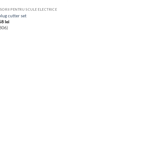
SORII PENTRU SCULE ELECTRICE
plug cutter set
58
lei
806)