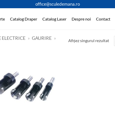
office@sculedemana.ro
rte
Catalog Draper
Catalog Laser
Despre noi
Contact
 ELECTRICE
»
GAURIRE
»
Afișez singurul rezultat