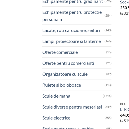
Echipamente pentru gradinarit
(526)
Sock
250.
Echipamente pentru protectie
(#82
(284)
personala
Lacate, roti carucioare, seifuri
(143)
Lampi, proiectoare si lanterne
(166)
Oferte comerciale
(15)
Oferte pentru comercianti
(21)
Organizatoare cu scule
(39)
Rulete si boloboace
(113)
Scule de mana
(1714)
BLUE
Scule diverse pentru meseriasi
(849)
LTR 
64.0
Scule electrice
(855)
(#81
Scule pentru casa si hobby
(88)