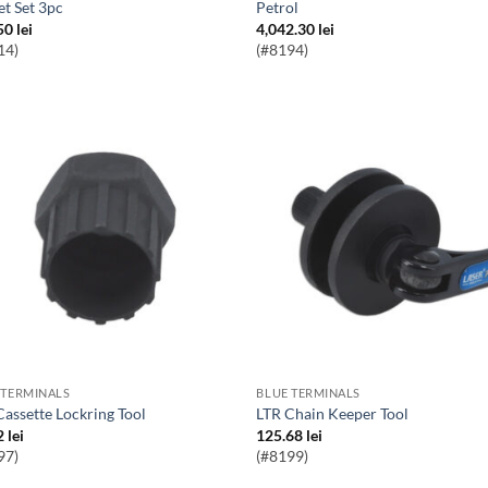
et Set 3pc
Petrol
50
lei
4,042.30
lei
14)
(#8194)
 TERMINALS
BLUE TERMINALS
Cassette Lockring Tool
LTR Chain Keeper Tool
2
lei
125.68
lei
97)
(#8199)