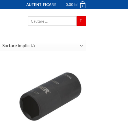
AUTENTIFICARE
0.00
lei
0
Caută
după: