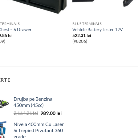
 TERMINALS
BLUE TERMINALS
 Chest – 6 Drawer
Vehicle Battery Tester 12V
2.85
lei
522.31
lei
09)
(#8206)
ERTE
Drujba pe Benzina
450mm (45cc)
Prețul
Prețul
2,164.21
lei
989.00
lei
inițial
curent
Nivela 400mm Cu Laser
a
este:
Si Trepied Pivotant 360
fost:
989.00 lei.
grade