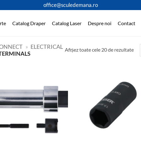
office@sculedemana.ro
rte
Catalog Draper
Catalog Laser
Despre noi
Contact
ONNECT
»
ELECTRICAL
Afișez toate cele 20 de rezultate
 TERMINALS