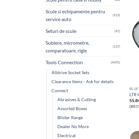
Scule si echipamente pentru
(919)
service auto
Seturi de scule
(41)
Sublere, micrometre,
(137)
comparatoare, rigle
Tools Connection
(4495)
Alldrive Socket Sets
Clearance items - Ask for details
BLUE
Connect
LTR
Abrasives & Cutting
55.8
(#81
Assorted Boxes
Blister Range
Dealer No More
Electrical