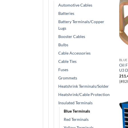
Automotive Cables
Batteries
Battery Terminals/Copper
Lugs
Booster Cables
Bulbs
Cable Accessories
BLUE
Cable Ties
Oil Filter Wrench – for Hyundai & Kia
Fuses
U3 D
211.
Grommets
(#82
Heatshrink Terminals/Solder
Heatshrink/Cable Protection
Insulated Terminals
Blue Terminals
Red Terminals
Yellow Terminals