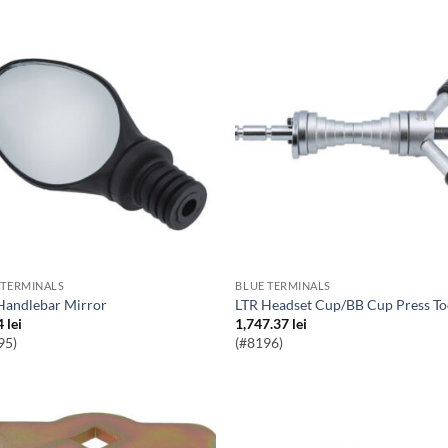
 TERMINALS
BLUE TERMINALS
 Handlebar Mirror
LTR Headset Cup/BB Cup Press To
4
lei
1,747.37
lei
95)
(#8196)