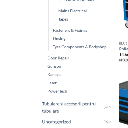
Mains Electrical
Tapes
Fasteners & Fixings
Hosing
BLUE
Tyre Components & Bodyshop
Rol
14,6
Door Repair
(#82
Gunson
Kamasa
Laser
PowerTech
Tubulare si accesorii pentru
(967)
tubulare
Uncategorized
(401)