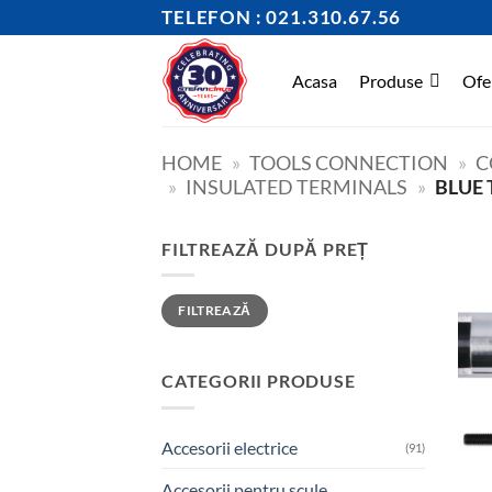
Skip
TELEFON : 021.310.67.56
to
content
Acasa
Produse
Ofe
HOME
»
TOOLS CONNECTION
»
C
»
INSULATED TERMINALS
»
BLUE
FILTREAZĂ DUPĂ PREȚ
Preț
Preț
FILTREAZĂ
minim
maxim
CATEGORII PRODUSE
Accesorii electrice
(91)
Accesorii pentru scule