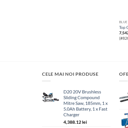
BLUE
Top
7,54
(#82
CELE MAI NOI PRODUSE
OF
D20 20V Brushless
Sliding Compound
Mitre Saw, 185mm, 1 x
5.0Ah Battery, 1 x Fast
Charger
4,388.12
lei