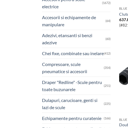
(1672)
electrice
BLUE
Clu
Accesorii si echipamente de
637.
(64)
manipulare
(#82
Adezivi, etansanti si benzi
(60)
adezive
Chei fixe, combinate sau inelare
(412)
Compresoare, scule
(354)
pneumatice si accesorii
Draper "Redline" -Scule pentru
(251)
toate buzunarele
Dulapuri, carucioare, genti si
(225)
lazi de scule
Echipamente pentru curatenie
(166)
BLUE
Double Ended Damaged Wheel Nut