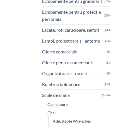
Echipamente pentru gradinarit
(526)
Echipamente pentru protectie
(284)
personala
Lacate, roti carucioare, seifuri
(143)
Lampi, proiectoare si lanterne
(166)
Oferte comerciale
(15)
Oferte pentru comercianti
(21)
Organizatoare cu scule
(39)
Rulete si boloboace
(113)
Scule de mana
(1714)
Capsatoare
Chei
Adjustable Wrenches