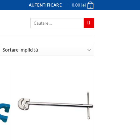
AUTENTIFICARE
0.00
lei
0
Caută
după: