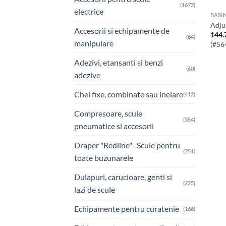
(1672)
electrice
BASI
adj
Accesorii si echipamente de
144.
(64)
manipulare
(#56
Adezivi, etansanti si benzi
(60)
adezive
Chei fixe, combinate sau inelare
(412)
Compresoare, scule
(354)
pneumatice si accesorii
Draper "Redline" -Scule pentru
(251)
toate buzunarele
Dulapuri, carucioare, genti si
(225)
lazi de scule
Echipamente pentru curatenie
(166)