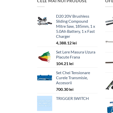
CELE MAI NOI PRODUSE
OF
D20 20V Brushless
Sliding Compound
Mitre Saw, 185mm, 1 x
5.0Ah Battery, 1 x Fast
Charger
4,388.12
lei
Set Lere Masura Uzura
Placute Frana
104.21
lei
Set Chei Tensionare
Curele Transmisie,
Accesorii
700.30
lei
TRIGGER SWITCH