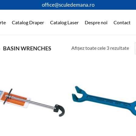
office@sculedemana.ro
rte
Catalog Draper
Catalog Laser
Despre noi
Contact
Afișez toate cele 3 rezultate
»
BASIN WRENCHES