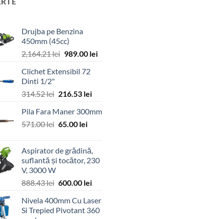
ERTE
Drujba pe Benzina
450mm (45cc)
Prețul
Prețul
2,164.21
lei
989.00
lei
inițial
curent
Clichet Extensibil 72
a
este:
Dinti 1/2"
fost:
989.00 lei.
Prețul
Prețul
314.52
lei
216.53
lei
2,164.21 lei.
inițial
curent
Pila Fara Maner 300mm
a
este:
Prețul
Prețul
571.00
lei
fost:
65.00
lei
216.53 lei.
inițial
curent
314.52 lei.
a
este:
Aspirator de grădină,
fost:
65.00 lei.
suflantă și tocător, 230
571.00 lei.
V, 3000 W
Prețul
Prețul
888.43
lei
600.00
lei
inițial
curent
Nivela 400mm Cu Laser
a
este:
Si Trepied Pivotant 360
fost:
600.00 lei.