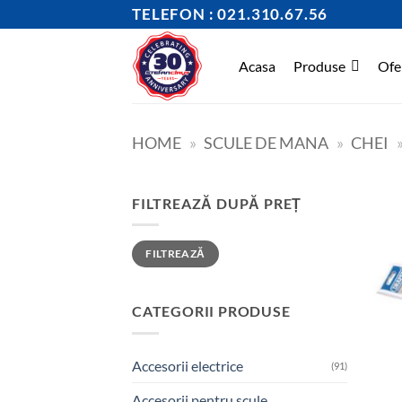
Skip
TELEFON : 021.310.67.56
to
content
Acasa
Produse
Ofe
HOME
»
SCULE DE MANA
»
CHEI
FILTREAZĂ DUPĂ PREȚ
Preț
Preț
FILTREAZĂ
minim
maxim
CATEGORII PRODUSE
Accesorii electrice
(91)
Accesorii pentru scule