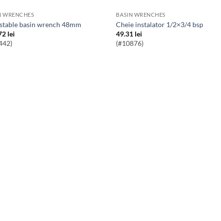
N WRENCHES
BASIN WRENCHES
ustable basin wrench 48mm
Cheie instalator 1/2×3/4 bsp
72
lei
49.31
lei
442)
(#10876)