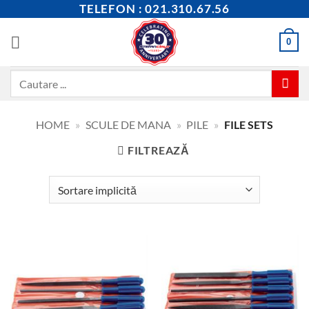
Skip
TELEFON : 021.310.67.56
to
content
0
Caută
după:
HOME
»
SCULE DE MANA
»
PILE
»
FILE SETS
FILTREAZĂ