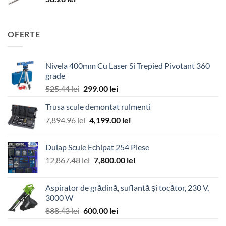
OFERTE
Nivela 400mm Cu Laser Si Trepied Pivotant 360
grade
Prețul
Prețul
525.44
lei
299.00
lei
inițial
curent
Trusa scule demontat rulmenti
a
este:
Prețul
Prețul
7,894.96
lei
fost:
4,199.00
299.00 lei.
lei
inițial
curent
525.44 lei.
a
este:
Dulap Scule Echipat 254 Piese
fost:
4,199.00 lei.
Prețul
Prețul
12,867.48
lei
7,800.00
lei
7,894.96 lei.
inițial
curent
a
este:
Aspirator de grădină, suflantă și tocător, 230 V,
fost:
7,800.00 lei.
3000 W
12,867.48 lei.
Prețul
Prețul
888.43
lei
600.00
lei
inițial
curent