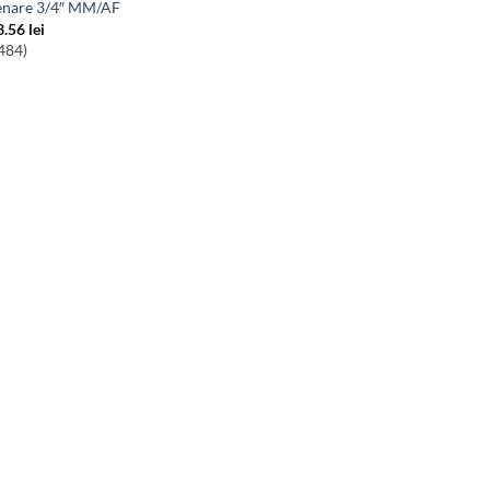
enare 3/4″ MM/AF
3.56
lei
484)