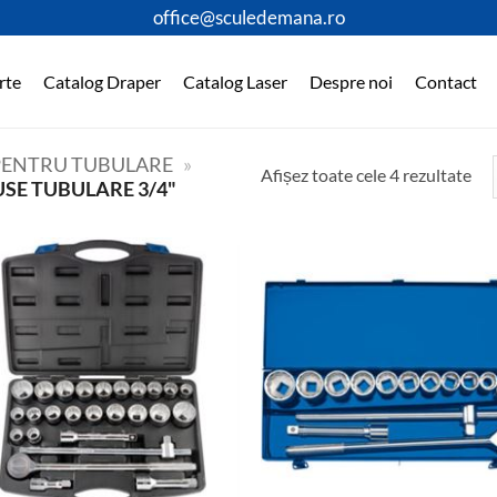
office@sculedemana.ro
rte
Catalog Draper
Catalog Laser
Despre noi
Contact
 PENTRU TUBULARE
»
Afișez toate cele 4 rezultate
SE TUBULARE 3/4"