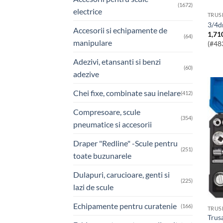
(1672)
electrice
TRUS
3/4
Accesorii si echipamente de
1,71
(64)
manipulare
(#48
Adezivi, etansanti si benzi
(60)
adezive
Chei fixe, combinate sau inelare
(412)
Compresoare, scule
(354)
pneumatice si accesorii
Draper "Redline" -Scule pentru
(251)
toate buzunarele
Dulapuri, carucioare, genti si
(225)
lazi de scule
Echipamente pentru curatenie
(166)
TRUS
Trusa tubulare si accesorii 26 piese