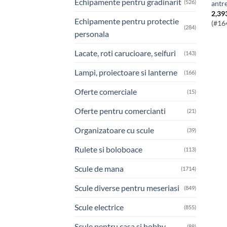
Echipamente pentru gradinarit
(526)
antr
2,39
Echipamente pentru protectie
(#16
(284)
personala
Lacate, roti carucioare, seifuri
(143)
Lampi, proiectoare si lanterne
(166)
Oferte comerciale
(15)
Oferte pentru comercianti
(21)
Organizatoare cu scule
(39)
Rulete si boloboace
(113)
Scule de mana
(1714)
Scule diverse pentru meseriasi
(849)
Scule electrice
(855)
Scule pentru casa si hobby
(88)