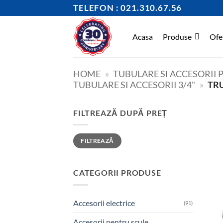
Skip
TELEFON : 021.310.67.56
to
content
Acasa
Produse
Ofe
HOME
»
TUBULARE SI ACCESORII
TUBULARE SI ACCESORII 3/4"
»
TRU
FILTREAZĂ DUPĂ PREȚ
Preț
Preț
FILTREAZĂ
minim
maxim
CATEGORII PRODUSE
Accesorii electrice
(91)
Accesorii pentru scule