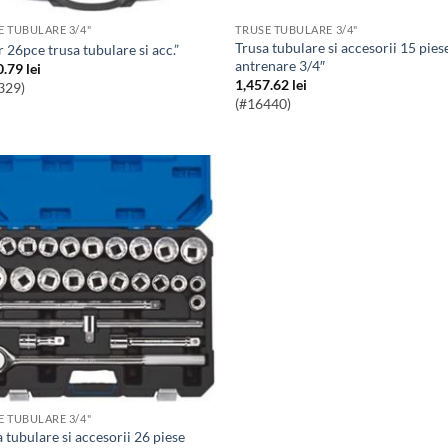
E TUBULARE 3/4"
TRUSE TUBULARE 3/4"
Trusa tubulare si accesorii 15 piese
dr 26pce trusa tubulare si acc.”
antrenare 3/4″
0.79
lei
1,457.62
lei
329)
(#16440)
E TUBULARE 3/4"