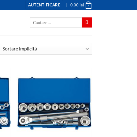
AUTENTIFICARE
0.00
lei
0
Caută
după: