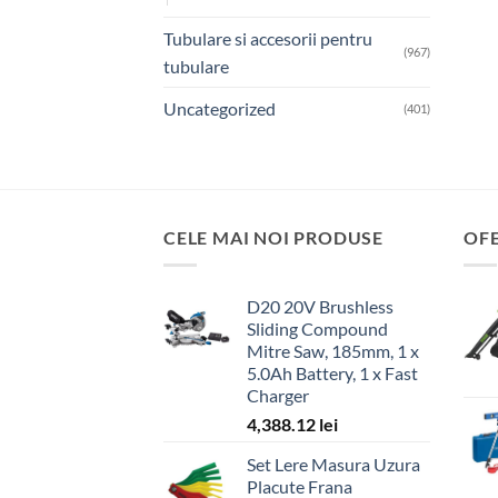
Tubulare si accesorii pentru
(967)
tubulare
Uncategorized
(401)
CELE MAI NOI PRODUSE
OF
D20 20V Brushless
Sliding Compound
Mitre Saw, 185mm, 1 x
5.0Ah Battery, 1 x Fast
Charger
4,388.12
lei
Set Lere Masura Uzura
Placute Frana