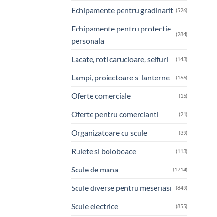
Echipamente pentru gradinarit
(526)
Echipamente pentru protectie
(284)
personala
Lacate, roti carucioare, seifuri
(143)
Lampi, proiectoare si lanterne
(166)
Oferte comerciale
(15)
Oferte pentru comercianti
(21)
Organizatoare cu scule
(39)
Rulete si boloboace
(113)
Scule de mana
(1714)
Scule diverse pentru meseriasi
(849)
Scule electrice
(855)