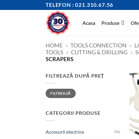
Skip
TELEFON : 021.310.67.56
to
content
Acasa
Produse
Ofe
HOME
»
TOOLS CONNECTION
»
L
TOOLS
»
CUTTING & DRILLING
»
S
SCRAPERS
FILTREAZĂ DUPĂ PREȚ
Preț
Preț
FILTREAZĂ
minim
maxim
CATEGORII PRODUSE
Accesorii electrice
(91)