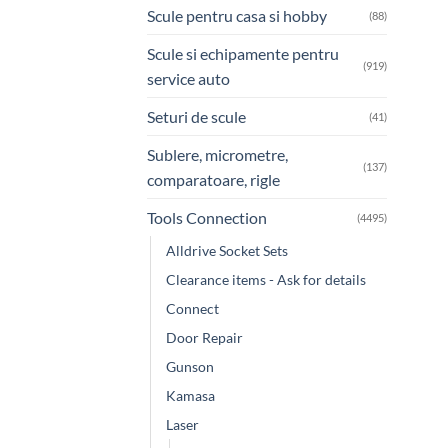
Scule pentru casa si hobby
(88)
Scule si echipamente pentru
(919)
service auto
Seturi de scule
(41)
Sublere, micrometre,
(137)
comparatoare, rigle
Tools Connection
(4495)
Alldrive Socket Sets
Clearance items - Ask for details
Connect
Door Repair
Gunson
Kamasa
Laser