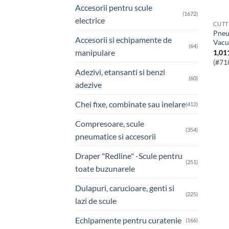
Accesorii pentru scule
(1672)
electrice
CUTT
Pneumatic Diesel Bleeding Kit &
Accesorii si echipamente de
Vacu
(64)
manipulare
1,01
(#71
Adezivi, etansanti si benzi
(60)
adezive
Chei fixe, combinate sau inelare
(412)
Compresoare, scule
(354)
pneumatice si accesorii
Draper "Redline" -Scule pentru
(251)
toate buzunarele
Dulapuri, carucioare, genti si
(225)
lazi de scule
Echipamente pentru curatenie
(166)