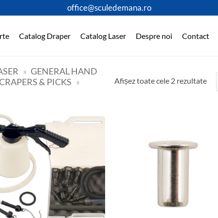
office@sculedemana.ro
rte
Catalog Draper
Catalog Laser
Despre noi
Contact
ASER
»
GENERAL HAND
Afișez toate cele 2 rezultate
CRAPERS & PICKS
»