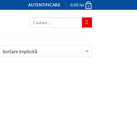
AUTENTIFICARE
0.00
lei
0
Caută
după: