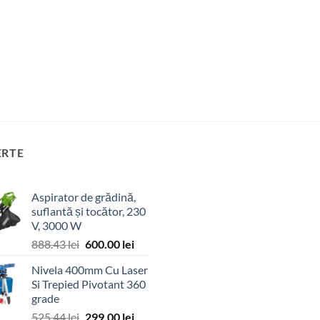
ERTE
Aspirator de grădină,
suflantă și tocător, 230
V, 3000 W
Prețul
Prețul
888.43
lei
600.00
lei
inițial
curent
Nivela 400mm Cu Laser
a
este:
Si Trepied Pivotant 360
fost:
600.00 lei.
grade
888.43 lei.
Prețul
Prețul
525.44
lei
299.00
lei