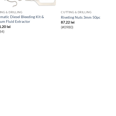
ING & DRILLING
CUTTING & DRILLING
Riveting Nuts 3mm 50pc
um Fluid Extractor
87.22
lei
1.20
lei
(#0980)
84)