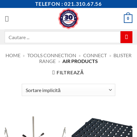
Skip
TELEFON : 021.310.67.56
to
content
0
Caută
după:
HOME
»
TOOLS CONNECTION
»
CONNECT
»
BLISTER
RANGE
»
AIR PRODUCTS
FILTREAZĂ