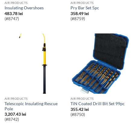
AIR PRODUCTS
AIR PRODUCTS
Insulating Overshoes
Pry Bar Set 5pc
483.78
lei
358.49
lei
(#8747)
(#8759)
AIR PRODUCTS
AIR PRODUCTS
Telescopic Insulating Rescue
TiN Coated Drill Bit Set 99pc
Pole
355.42
lei
3,207.43
lei
(#8750)
(#8742)