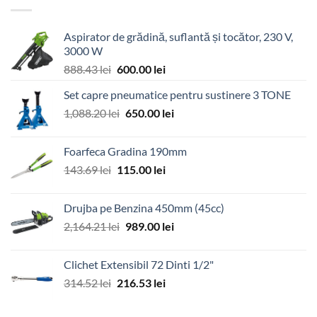
Aspirator de grădină, suflantă și tocător, 230 V,
3000 W
Prețul
Prețul
888.43
lei
600.00
lei
inițial
curent
Set capre pneumatice pentru sustinere 3 TONE
a
este:
Prețul
Prețul
1,088.20
lei
fost:
650.00
lei
600.00 lei.
inițial
curent
888.43 lei.
a
este:
Foarfeca Gradina 190mm
fost:
650.00 lei.
Prețul
Prețul
143.69
lei
115.00
lei
1,088.20 lei.
inițial
curent
a
este:
Drujba pe Benzina 450mm (45cc)
fost:
115.00 lei.
Prețul
Prețul
2,164.21
lei
989.00
lei
143.69 lei.
inițial
curent
a
este:
Clichet Extensibil 72 Dinti 1/2"
fost:
989.00 lei.
Prețul
Prețul
314.52
lei
216.53
lei
2,164.21 lei.
inițial
curent
a
este: