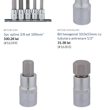
BITURI XZN
BITURI HEXAGON
Bit hexagonal 10.0x55mm cu
5pc spline 3/8 set 100mm”
tubulara antrenare 1/2″
100.28
lei
31.38
lei
(#16349)
(#16303)