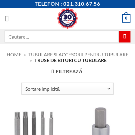
Skip
TELEFON : 021.310.67.56
to
content
0
Caută
după:
HOME
»
TUBULARE SI ACCESORII PENTRU TUBULARE
»
TRUSE DE BITURI CU TUBULARE
FILTREAZĂ