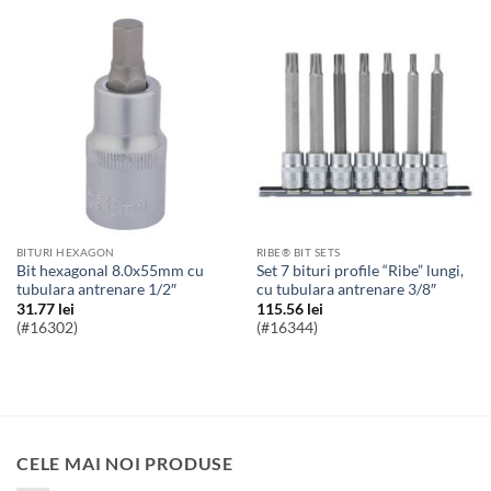
BITURI HEXAGON
RIBE® BIT SETS
Bit hexagonal 8.0x55mm cu
Set 7 bituri profile “Ribe” lungi,
tubulara antrenare 1/2″
cu tubulara antrenare 3/8″
31.77
lei
115.56
lei
(#16302)
(#16344)
CELE MAI NOI PRODUSE