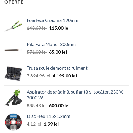
OFERTE
Foarfeca Gradina 190mm
Prețul
Prețul
143.69
lei
115.00
lei
inițial
curent
a
este:
Pila Fara Maner 300mm
fost:
115.00 lei.
Prețul
Prețul
571.00
lei
65.00
lei
143.69 lei.
inițial
curent
a
este:
Trusa scule demontat rulmenti
fost:
65.00 lei.
Prețul
Prețul
7,894.96
lei
4,199.00
lei
571.00 lei.
inițial
curent
a
este:
Aspirator de grădină, suflantă și tocător, 230 V,
fost:
4,199.00 lei.
3000 W
7,894.96 lei.
Prețul
Prețul
888.43
lei
600.00
lei
inițial
curent
Disc Flex 115x1.2mm
a
este:
Prețul
Prețul
4.12
lei
1.99
fost:
lei
600.00 lei.
inițial
curent
888.43 lei.