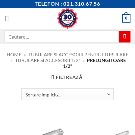
Skip
TELEFON : 021.310.67.56
to
content
0
Caută
după:
HOME
»
TUBULARE SI ACCESORII PENTRU TUBULARE
»
TUBULARE SI ACCESORII 1/2"
»
PRELUNGITOARE
1/2"
FILTREAZĂ