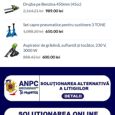
a
este:
Drujba pe Benzina 450mm (45cc)
fost:
216.53 lei.
Prețul
Prețul
2,164.21
lei
989.00
lei
314.52 lei.
inițial
curent
a
este:
Set capre pneumatice pentru sustinere 3 TONE
fost:
989.00 lei.
Prețul
Prețul
1,088.20
lei
650.00
lei
2,164.21 lei.
inițial
curent
a
este:
Aspirator de grădină, suflantă și tocător, 230 V,
fost:
650.00 lei.
3000 W
1,088.20 lei.
Prețul
Prețul
888.43
lei
600.00
lei
inițial
curent
a
este:
fost:
600.00 lei.
888.43 lei.