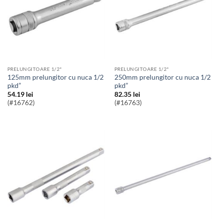
PRELUNGITOARE 1/2"
PRELUNGITOARE 1/2"
125mm prelungitor cu nuca 1/2
250mm prelungitor cu nuca 1/2
pkd”
pkd”
54.19
lei
82.35
lei
(#16762)
(#16763)