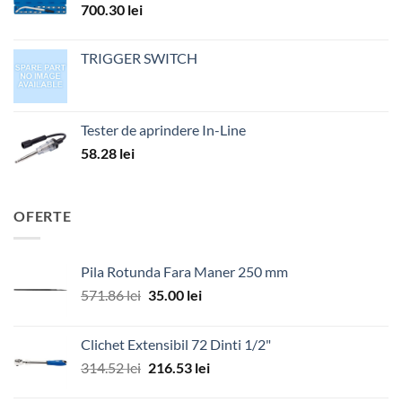
700.30
lei
TRIGGER SWITCH
Tester de aprindere In-Line
58.28
lei
OFERTE
Pila Rotunda Fara Maner 250 mm
Prețul
Prețul
571.86
lei
35.00
lei
inițial
curent
a
este:
Clichet Extensibil 72 Dinti 1/2"
fost:
35.00 lei.
Prețul
Prețul
314.52
lei
216.53
lei
571.86 lei.
inițial
curent