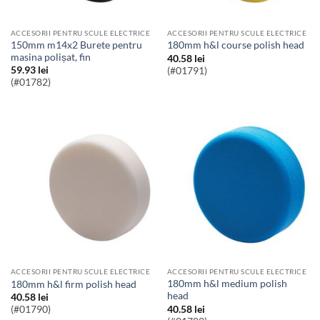
ACCESORII PENTRU SCULE ELECTRICE
ACCESORII PENTRU SCULE ELECTRICE
150mm m14x2 Burete pentru
180mm h&l course polish head
masina polișat, fin
40.58
lei
59.93
lei
(#01791)
(#01782)
ACCESORII PENTRU SCULE ELECTRICE
ACCESORII PENTRU SCULE ELECTRICE
180mm h&l medium polish
180mm h&l firm polish head
head
40.58
lei
40.58
lei
(#01790)