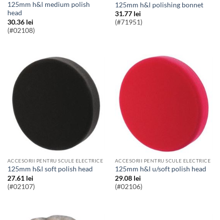
125mm h&l medium polish
125mm h&l polishing bonnet
head
31.77
lei
30.36
lei
(#71951)
(#02108)
ACCESORII PENTRU SCULE ELECTRICE
ACCESORII PENTRU SCULE ELECTRICE
125mm h&l soft polish head
125mm h&l u/soft polish head
27.61
lei
29.08
lei
(#02107)
(#02106)