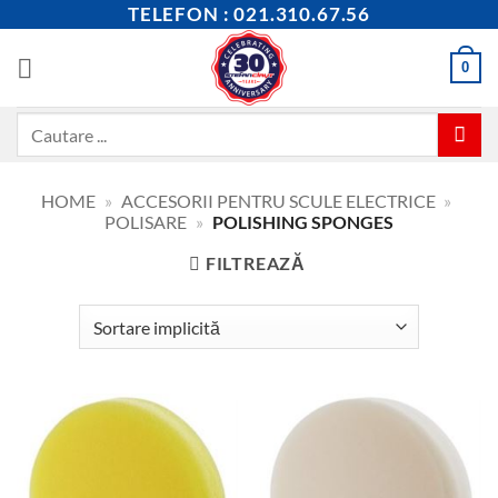
Skip
TELEFON : 021.310.67.56
to
content
0
Caută
după:
HOME
»
ACCESORII PENTRU SCULE ELECTRICE
»
POLISARE
»
POLISHING SPONGES
FILTREAZĂ