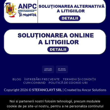
525.44 lei.
Cash
Bank
On
Transfer
BLOG
ÎNTREBĂRI FRECVENTE
TERMENI ȘI CONDIȚII
Delivery
CUM COMAND
POLITICĂ DE COOKIE-URI
Copyright 2026 ©
STEFANCLAYT SRL
| Created by
Ancor Solutions
Noi si partenerii nostri folosim tehnologii, precum modulele
cookie de pe site-ul nostru, pentru a ne personaliza continutul