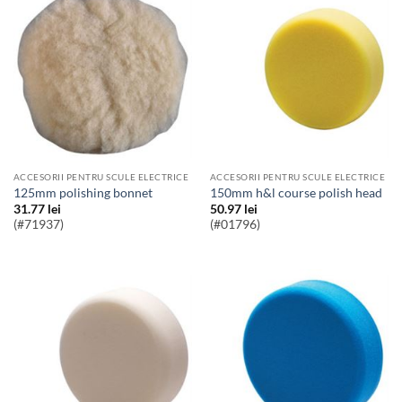
ACCESORII PENTRU SCULE ELECTRICE
ACCESORII PENTRU SCULE ELECTRICE
125mm polishing bonnet
150mm h&l course polish head
31.77
lei
50.97
lei
(#71937)
(#01796)