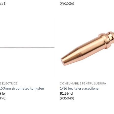
551)
(#61526)
E ELECTRICE
CONSUMABILE PENTRU SUDURA
x150mm zirconiated tungsten
1/16 bec taiere acetilena
6
lei
81.56
lei
498)
(#35049)