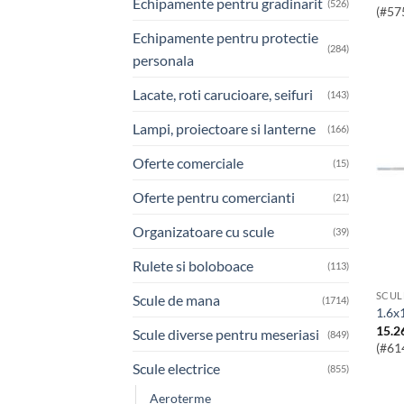
Echipamente pentru gradinarit
(526)
(#57
Echipamente pentru protectie
(284)
personala
Lacate, roti carucioare, seifuri
(143)
Lampi, proiectoare si lanterne
(166)
Oferte comerciale
(15)
Oferte pentru comercianti
(21)
Organizatoare cu scule
(39)
Rulete si boloboace
(113)
SCUL
Scule de mana
(1714)
1.6
15.2
Scule diverse pentru meseriasi
(849)
(#61
Scule electrice
(855)
Aeroterme