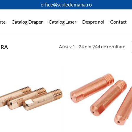
office@sculedemana.ro
rte
Catalog Draper
Catalog Laser
Despre noi
Contact
Afișez 1 - 24 din 244 de rezultate
URA