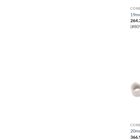
CONS
19m
264.
(#80
CONS
20m
366.