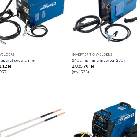
WELDERS
INVERTER TIG WELDERS
a aparat sudura mig
140 amp mma inverter 230v
2.12
lei
2,035.70
lei
057)
(#64533)