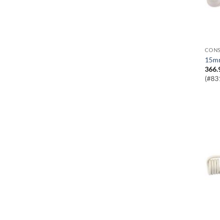
CONS
15m
366.
(#83