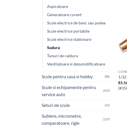
Aspiratoare
Generatoare curent
Scule electrice de banc sau podea
Scule electrice portabile
Scule electrice stationare
Sudura
Tunuri de caldura
Ventilatoare si dezumidificatoare
CONS
Scule pentru casa si hobby
(88)
1/3
81.5
Scule si echipamente pentru
(#35
(919)
service auto
Seturi de scule
(41)
Sublere, micrometre,
(137)
comparatoare, rigle