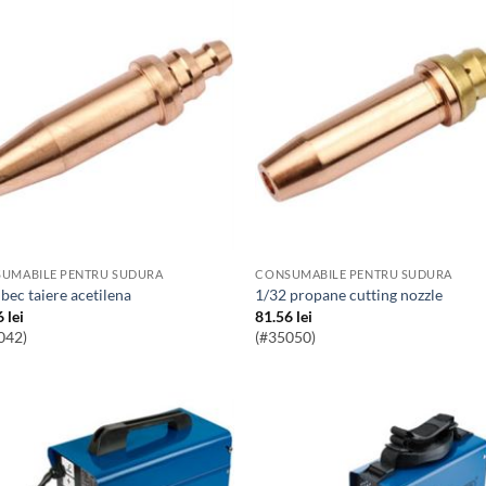
UMABILE PENTRU SUDURA
CONSUMABILE PENTRU SUDURA
2 bec taiere acetilena
1/32 propane cutting nozzle
6
lei
81.56
lei
042)
(#35050)