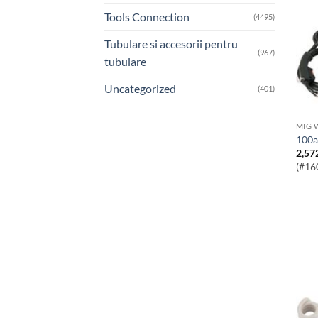
Tools Connection
(4495)
Tubulare si accesorii pentru
(967)
tubulare
Uncategorized
(401)
MIG 
100
2,57
(#16