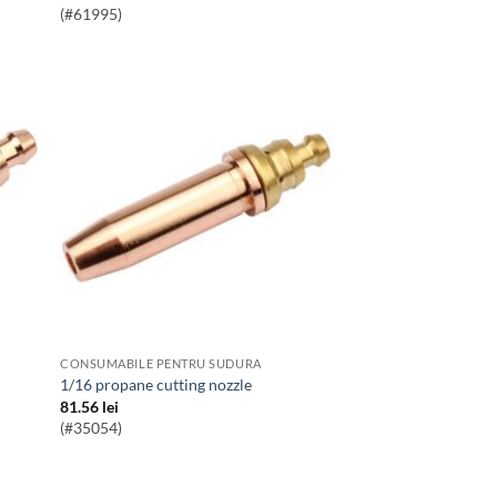
(#61995)
CONSUMABILE PENTRU SUDURA
1/16 propane cutting nozzle
81.56
lei
(#35054)