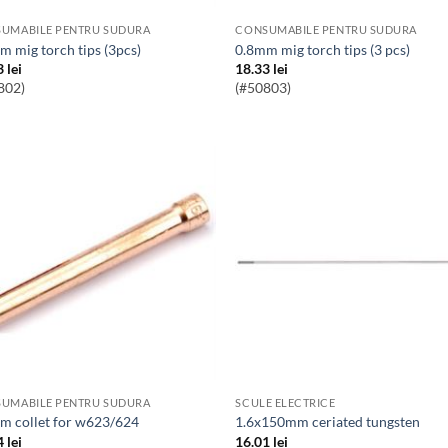
UMABILE PENTRU SUDURA
CONSUMABILE PENTRU SUDURA
mm mig torch tips (3pcs)
0.8mm mig torch tips (3 pcs)
3
lei
18.33
lei
802)
(#50803)
UMABILE PENTRU SUDURA
SCULE ELECTRICE
mm collet for w623/624
1.6x150mm ceriated tungsten
4
lei
16.01
lei