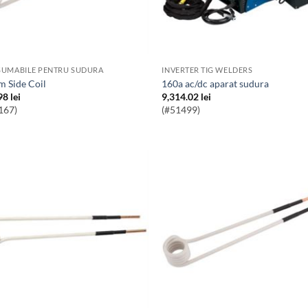
UMABILE PENTRU SUDURA
INVERTER TIG WELDERS
m Side Coil
160a ac/dc aparat sudura
98
lei
9,314.02
lei
167)
(#51499)