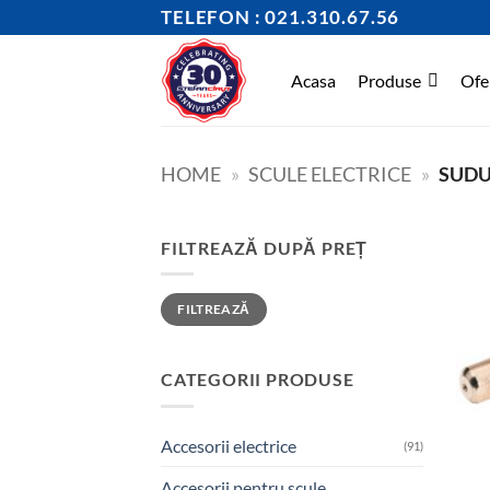
Skip
TELEFON : 021.310.67.56
to
content
Acasa
Produse
Ofe
HOME
»
SCULE ELECTRICE
»
SUD
FILTREAZĂ DUPĂ PREȚ
Preț
Preț
FILTREAZĂ
minim
maxim
CATEGORII PRODUSE
Accesorii electrice
(91)
Accesorii pentru scule