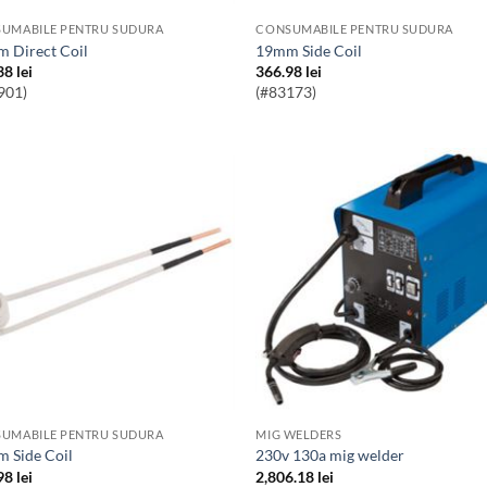
UMABILE PENTRU SUDURA
CONSUMABILE PENTRU SUDURA
m Direct Coil
19mm Side Coil
38
lei
366.98
lei
901)
(#83173)
UMABILE PENTRU SUDURA
MIG WELDERS
m Side Coil
230v 130a mig welder
98
lei
2,806.18
lei