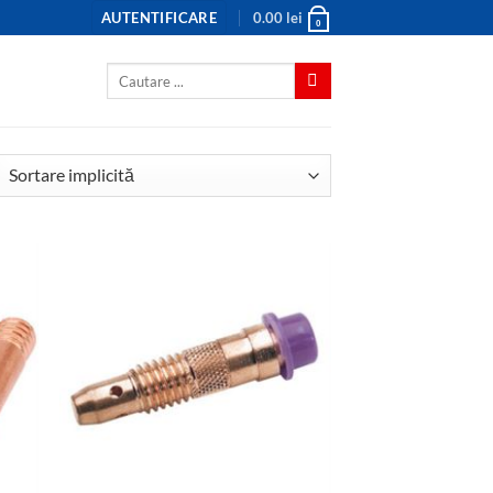
AUTENTIFICARE
0.00
lei
0
Caută
după: