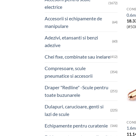
(1672)
electrice
CONS
0.6
Accesorii si echipamente de
18.3
(64)
manipulare
(#50
Adezivi, etansanti si benzi
(60)
adezive
Chei fixe, combinate sau inelare
(412)
Compresoare, scule
(354)
pneumatice si accesorii
Draper "Redline" -Scule pentru
(251)
toate buzunarele
Dulapuri, carucioare, genti si
(225)
lazi de scule
CONS
Echipamente pentru curatenie
(166)
1.6
11.1