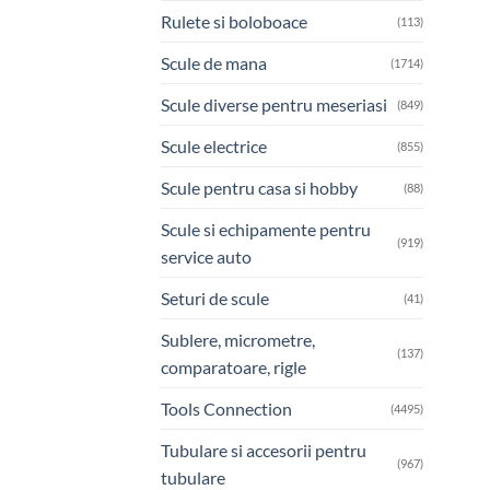
Rulete si boloboace
(113)
Scule de mana
(1714)
Scule diverse pentru meseriasi
(849)
Scule electrice
(855)
Scule pentru casa si hobby
(88)
Scule si echipamente pentru
(919)
service auto
Seturi de scule
(41)
Sublere, micrometre,
(137)
comparatoare, rigle
Tools Connection
(4495)
Tubulare si accesorii pentru
(967)
tubulare