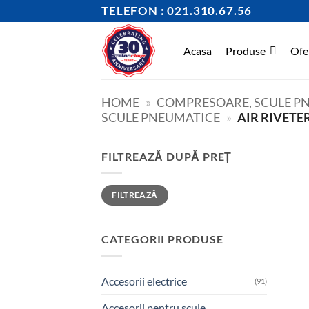
Skip
TELEFON : 021.310.67.56
to
content
Acasa
Produse
Ofe
HOME
»
COMPRESOARE, SCULE PN
SCULE PNEUMATICE
»
AIR RIVETE
FILTREAZĂ DUPĂ PREȚ
Preț
Preț
FILTREAZĂ
minim
maxim
CATEGORII PRODUSE
Accesorii electrice
(91)
Accesorii pentru scule