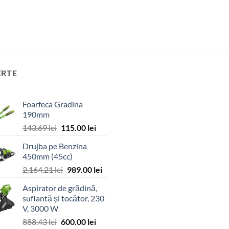
ERTE
Foarfeca Gradina
190mm
Prețul
Prețul
143.69
lei
115.00
lei
inițial
curent
Drujba pe Benzina
a
este:
450mm (45cc)
fost:
115.00 lei.
Prețul
Prețul
2,164.21
lei
989.00
lei
143.69 lei.
inițial
curent
Aspirator de grădină,
a
este:
suflantă și tocător, 230
fost:
989.00 lei.
V, 3000 W
2,164.21 lei.
Prețul
Prețul
888.43
lei
600.00
lei