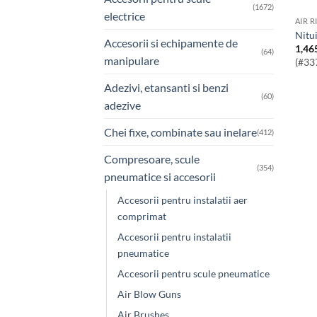
(1672)
electrice
AIR R
Nit
Accesorii si echipamente de
1,46
(64)
manipulare
(#33
Adezivi, etansanti si benzi
(60)
adezive
Chei fixe, combinate sau inelare
(412)
Compresoare, scule
(354)
pneumatice si accesorii
Accesorii pentru instalatii aer
comprimat
Accesorii pentru instalatii
pneumatice
Accesorii pentru scule pneumatice
Air Blow Guns
Air Brushes