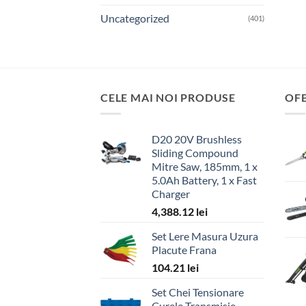
Uncategorized
(401)
CELE MAI NOI PRODUSE
OF
D20 20V Brushless
Sliding Compound
Mitre Saw, 185mm, 1 x
5.0Ah Battery, 1 x Fast
Charger
4,388.12
lei
Set Lere Masura Uzura
Placute Frana
104.21
lei
Set Chei Tensionare
Curele Transmisie,