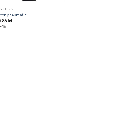
IVETERS
uitor pneumatic
5.86
lei
746)