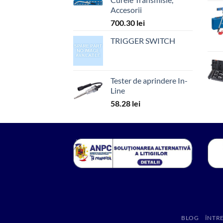
Accesorii
700.30
lei
TRIGGER SWITCH
Tester de aprindere In-
Line
58.28
lei
BLOG
ÎNTR