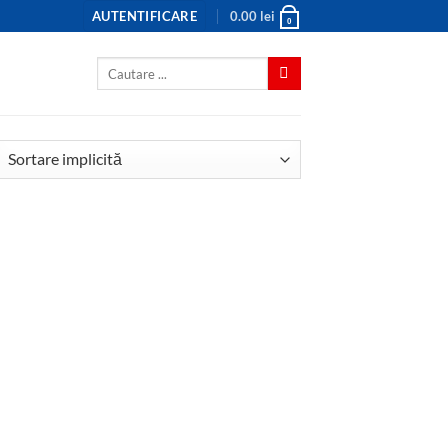
AUTENTIFICARE
0.00
lei
0
Caută
după: