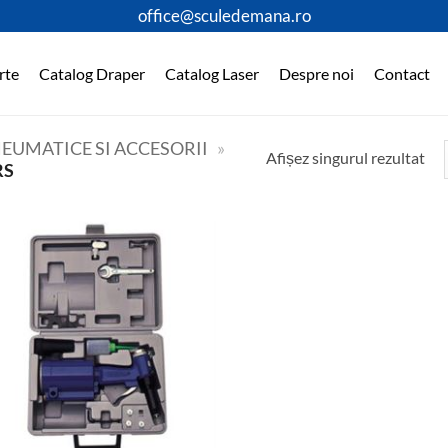
office@sculedemana.ro
rte
Catalog Draper
Catalog Laser
Despre noi
Contact
EUMATICE SI ACCESORII
»
Afișez singurul rezultat
RS