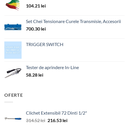
104.21
lei
Set Chei Tensionare Curele Transmisie, Accesorii
700.30
lei
TRIGGER SWITCH
Tester de aprindere In-Line
58.28
lei
OFERTE
Clichet Extensibil 72 Dinti 1/2"
Prețul
Prețul
314.52
lei
216.53
lei
inițial
curent