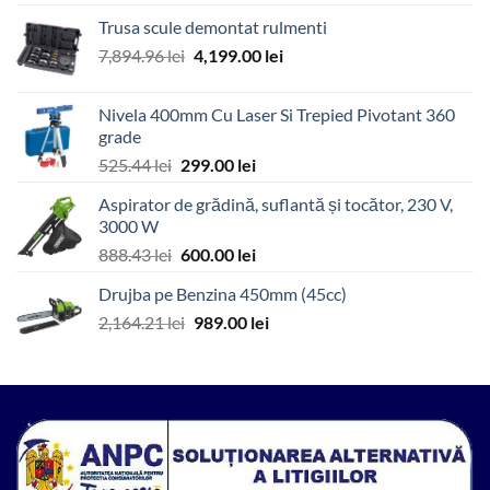
a
este:
Trusa scule demontat rulmenti
fost:
216.53 lei.
Prețul
Prețul
7,894.96
lei
4,199.00
lei
314.52 lei.
inițial
curent
a
este:
Nivela 400mm Cu Laser Si Trepied Pivotant 360
fost:
4,199.00 lei.
grade
7,894.96 lei.
Prețul
Prețul
525.44
lei
299.00
lei
inițial
curent
Aspirator de grădină, suflantă și tocător, 230 V,
a
este:
3000 W
fost:
299.00 lei.
Prețul
Prețul
888.43
lei
600.00
lei
525.44 lei.
inițial
curent
Drujba pe Benzina 450mm (45cc)
a
este:
Prețul
Prețul
2,164.21
lei
fost:
989.00
lei
600.00 lei.
inițial
curent
888.43 lei.
a
este:
fost:
989.00 lei.
2,164.21 lei.