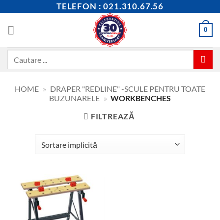
Skip
TELEFON : 021.310.67.56
to
content
0
Caută
după:
HOME
»
DRAPER "REDLINE" -SCULE PENTRU TOATE
BUZUNARELE
»
WORKBENCHES
FILTREAZĂ