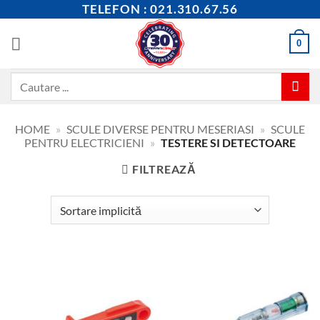
Skip
TELEFON : 021.310.67.56
to
content
0
Caută
după:
HOME
»
SCULE DIVERSE PENTRU MESERIASI
»
SCULE
PENTRU ELECTRICIENI
»
TESTERE SI DETECTOARE
FILTREAZĂ