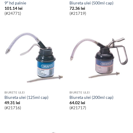
9″ hd palnie
Biureta ulei (500ml cap)
101.14
lei
72.36
lei
(#24771)
(#21719)
BIURETE ULEI
BIURETE ULEI
Biureta ulei (125ml cap)
Biureta ulei (200ml cap)
49.31
lei
64.02
lei
(#21716)
(#21717)