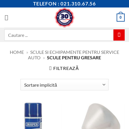
Skip
TELEFON : 021.310.67.56
to
content
0
Caută
după:
HOME
»
SCULE SI ECHIPAMENTE PENTRU SERVICE
AUTO
»
SCULE PENTRU GRESARE
FILTREAZĂ