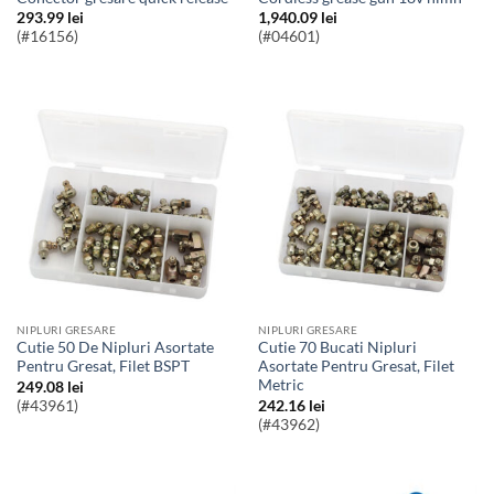
293.99
lei
1,940.09
lei
(#16156)
(#04601)
NIPLURI GRESARE
NIPLURI GRESARE
Cutie 50 De Nipluri Asortate
Cutie 70 Bucati Nipluri
Pentru Gresat, Filet BSPT
Asortate Pentru Gresat, Filet
Metric
249.08
lei
(#43961)
242.16
lei
(#43962)