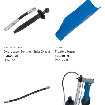
PISTOALE GRESAT
PALNII
Deblocator Pentru Niplu Gresat
Flexible funnel
498.01
lei
183.10
lei
(#16155)
(#04954)