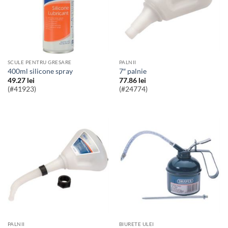
SCULE PENTRU GRESARE
PALNII
400ml silicone spray
7″ palnie
49.27
lei
77.86
lei
(#41923)
(#24774)
PALNII
BIURETE ULEI