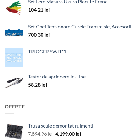
Set Lere Masura Uzura Placute Frana
104.21
lei
Set Chei Tensionare Curele Transmisie, Accesorii
700.30
lei
TRIGGER SWITCH
Tester de aprindere In-Line
58.28
lei
OFERTE
Trusa scule demontat rulmenti
Prețul
Prețul
7,894.96
lei
4,199.00
lei
inițial
curent