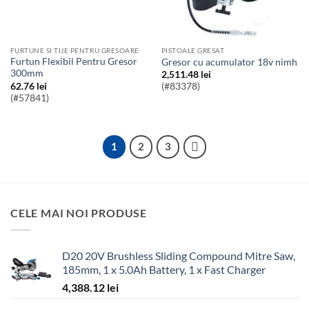
FURTUNE SI TIJE PENTRU GRESOARE
PISTOALE GRESAT
Furtun Flexibil Pentru Gresor
Gresor cu acumulator 18v nimh
300mm
2,511.48
lei
62.76
lei
(#83378)
(#57841)
1
2
3
CELE MAI NOI PRODUSE
D20 20V Brushless Sliding Compound Mitre Saw,
185mm, 1 x 5.0Ah Battery, 1 x Fast Charger
4,388.12
lei