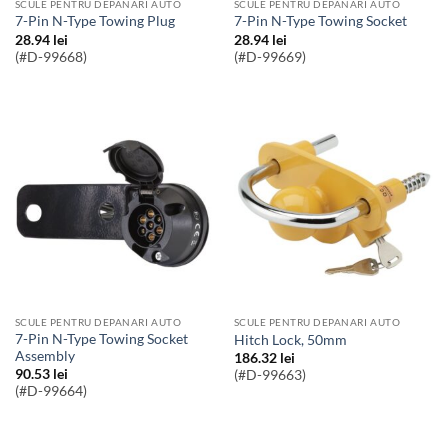
SCULE PENTRU DEPANARI AUTO
SCULE PENTRU DEPANARI AUTO
7-Pin N-Type Towing Plug
7-Pin N-Type Towing Socket
28.94
lei
28.94
lei
(#D-99668)
(#D-99669)
SCULE PENTRU DEPANARI AUTO
SCULE PENTRU DEPANARI AUTO
7-Pin N-Type Towing Socket
Hitch Lock, 50mm
Assembly
186.32
lei
90.53
lei
(#D-99663)
(#D-99664)