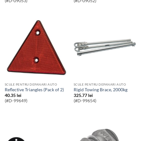
(#D-09053)
(#D-09052)
SCULE PENTRU DEPANARI AUTO
SCULE PENTRU DEPANARI AUTO
Reflective Triangles (Pack of 2)
Rigid Towing Brace, 2000kg
40.35
lei
325.77
lei
(#D-99649)
(#D-99654)