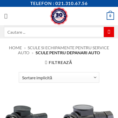
Skip
TELEFON : 021.310.67.56
to
content
0
Caută
după:
HOME
»
SCULE SI ECHIPAMENTE PENTRU SERVICE
AUTO
»
SCULE PENTRU DEPANARI AUTO
FILTREAZĂ