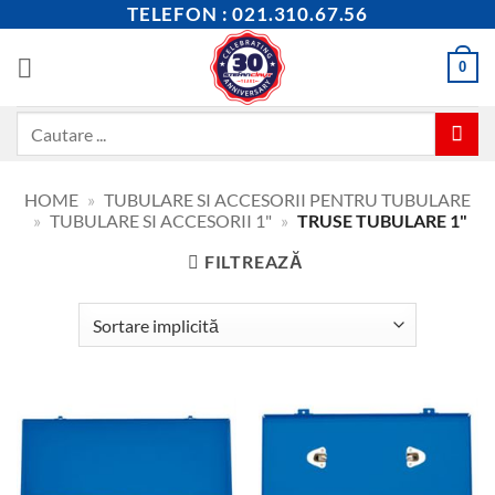
Skip
TELEFON : 021.310.67.56
to
content
0
Caută
după:
HOME
»
TUBULARE SI ACCESORII PENTRU TUBULARE
»
TUBULARE SI ACCESORII 1"
»
TRUSE TUBULARE 1"
FILTREAZĂ