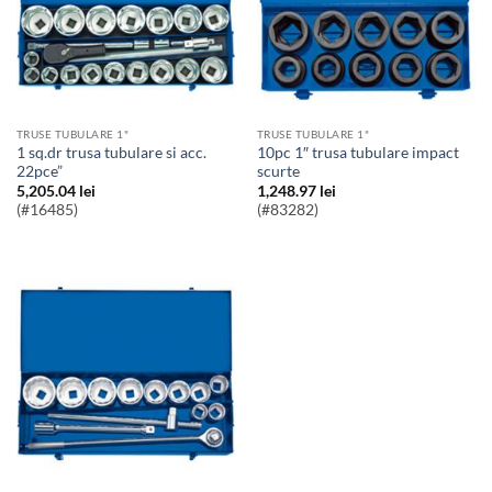
TRUSE TUBULARE 1"
TRUSE TUBULARE 1"
1 sq.dr trusa tubulare si acc.
10pc 1″ trusa tubulare impact
22pce”
scurte
5,205.04
lei
1,248.97
lei
(#16485)
(#83282)