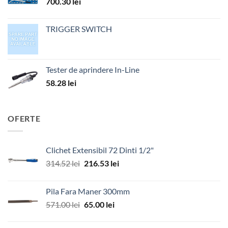
700.30
lei
TRIGGER SWITCH
Tester de aprindere In-Line
58.28
lei
OFERTE
Clichet Extensibil 72 Dinti 1/2"
Prețul
Prețul
314.52
lei
216.53
lei
inițial
curent
a
este:
Pila Fara Maner 300mm
fost:
216.53 lei.
Prețul
Prețul
571.00
lei
65.00
lei
314.52 lei.
inițial
curent
a
este: