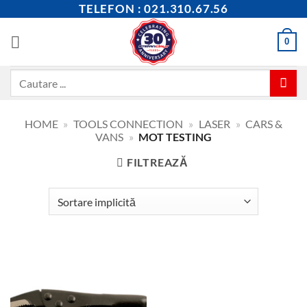
Skip
TELEFON : 021.310.67.56
to
content
0
Caută
după:
HOME
»
TOOLS CONNECTION
»
LASER
»
CARS &
VANS
»
MOT TESTING
FILTREAZĂ