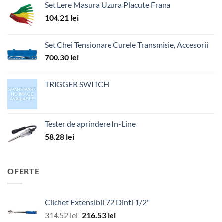
Set Lere Masura Uzura Placute Frana
104.21
lei
Set Chei Tensionare Curele Transmisie, Accesorii
700.30
lei
TRIGGER SWITCH
Tester de aprindere In-Line
58.28
lei
OFERTE
Clichet Extensibil 72 Dinti 1/2"
Prețul
Prețul
314.52
lei
216.53
lei