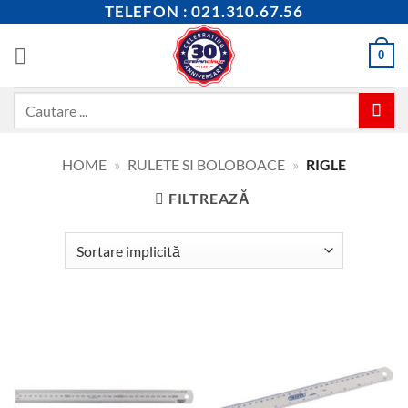
Skip
TELEFON : 021.310.67.56
to
content
0
Caută
după:
HOME
»
RULETE SI BOLOBOACE
»
RIGLE
FILTREAZĂ