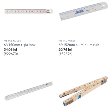
METAL RULES
METAL RULES
6″/150mm rigla inox
6″/152mm aluminium rule
34.06
lei
20.76
lei
(#22670)
(#52396)