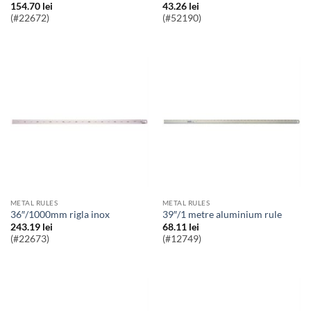
154.70
lei
43.26
lei
(#22672)
(#52190)
METAL RULES
METAL RULES
36″/1000mm rigla inox
39″/1 metre aluminium rule
243.19
lei
68.11
lei
(#22673)
(#12749)