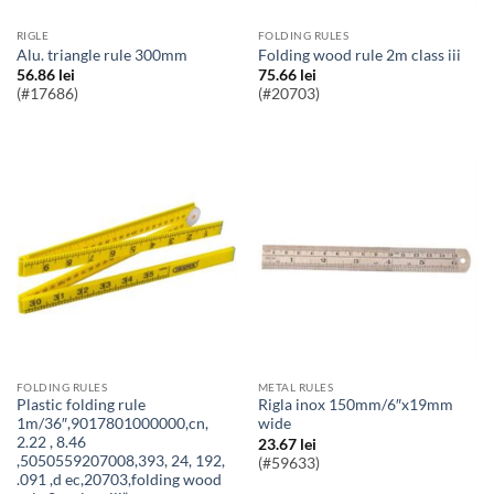
RIGLE
FOLDING RULES
Alu. triangle rule 300mm
Folding wood rule 2m class iii
56.86
lei
75.66
lei
(#17686)
(#20703)
FOLDING RULES
METAL RULES
Plastic folding rule
Rigla inox 150mm/6″x19mm
1m/36″,9017801000000,cn,
wide
2.22 , 8.46
23.67
lei
,5050559207008,393, 24, 192,
(#59633)
.091 ,d ec,20703,folding wood