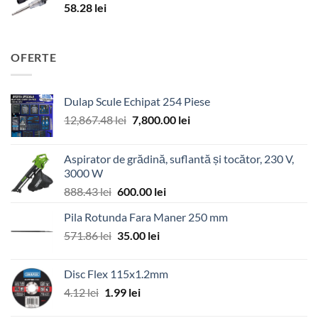
58.28
lei
OFERTE
Dulap Scule Echipat 254 Piese
Prețul
Prețul
12,867.48
lei
7,800.00
lei
inițial
curent
a
este:
Aspirator de grădină, suflantă și tocător, 230 V,
fost:
7,800.00 lei.
3000 W
12,867.48 lei.
Prețul
Prețul
888.43
lei
600.00
lei
inițial
curent
Pila Rotunda Fara Maner 250 mm
a
este:
Prețul
Prețul
571.86
lei
fost:
35.00
lei
600.00 lei.
inițial
curent
888.43 lei.
a
este:
Disc Flex 115x1.2mm
fost:
35.00 lei.
Prețul
Prețul
4.12
lei
1.99
lei
571.86 lei.
inițial
curent