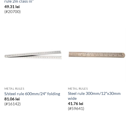
rule 2m class iii”
49.31
lei
(#20700)
METAL RULES
METAL RULES
steel rule 300mm/12″x30mm
S/steel rule 600mm/24″ folding
wide
81.06
lei
41.76
lei
(#16142)
(#59641)