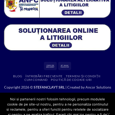
Cash
Bank
On
Transfer
BLOG
ÎNTREBĂRI FRECVENTE
TERMENI ȘI CONDIȚII
Delivery
CUM COMAND
POLITICĂ DE COOKIE-URI
Copyright 2026 ©
STEFANCLAYT SRL
| Created by
Ancor Solutions
Noi si partenerii nostri folosim tehnologii, precum modulele
cookie de pe site-ul nostru, pentru a ne personaliza continutul
si reclamele, pentru a oferi functii pentru retelele de socializare
si pentru a ne analiza traficul. Faceti clic mai jos pentru a fi de