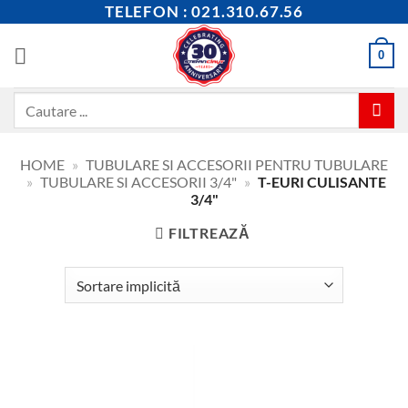
Skip
TELEFON : 021.310.67.56
to
content
0
Caută
după:
HOME
»
TUBULARE SI ACCESORII PENTRU TUBULARE
»
TUBULARE SI ACCESORII 3/4"
»
T-EURI CULISANTE
3/4"
FILTREAZĂ