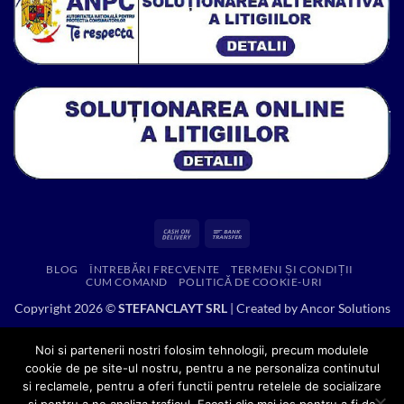
Cash
Bank
On
Transfer
BLOG
ÎNTREBĂRI FRECVENTE
TERMENI ȘI CONDIȚII
Delivery
CUM COMAND
POLITICĂ DE COOKIE-URI
Copyright 2026 ©
STEFANCLAYT SRL
| Created by
Ancor Solutions
Noi si partenerii nostri folosim tehnologii, precum modulele
cookie de pe site-ul nostru, pentru a ne personaliza continutul
si reclamele, pentru a oferi functii pentru retelele de socializare
si pentru a ne analiza traficul. Faceti clic mai jos pentru a fi de