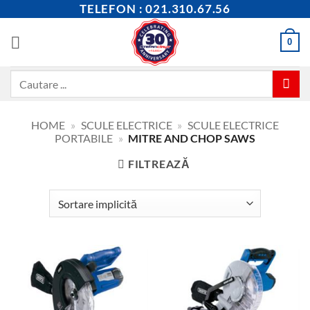
Skip
TELEFON : 021.310.67.56
to
content
0
Caută
după:
HOME
»
SCULE ELECTRICE
»
SCULE ELECTRICE
PORTABILE
»
MITRE AND CHOP SAWS
FILTREAZĂ