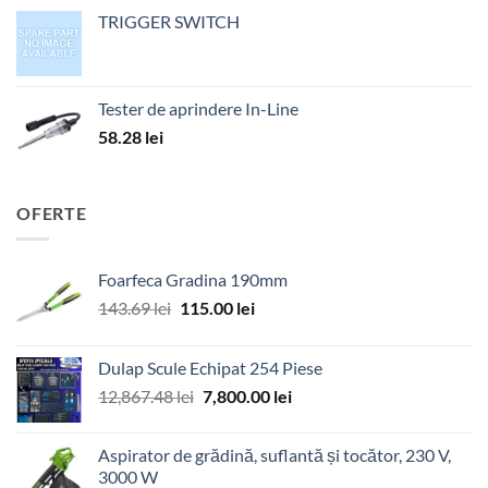
TRIGGER SWITCH
Tester de aprindere In-Line
58.28
lei
OFERTE
Foarfeca Gradina 190mm
Prețul
Prețul
143.69
lei
115.00
lei
inițial
curent
a
este:
Dulap Scule Echipat 254 Piese
fost:
115.00 lei.
Prețul
Prețul
12,867.48
lei
7,800.00
lei
143.69 lei.
inițial
curent
a
este:
Aspirator de grădină, suflantă și tocător, 230 V,
fost:
7,800.00 lei.
3000 W
12,867.48 lei.