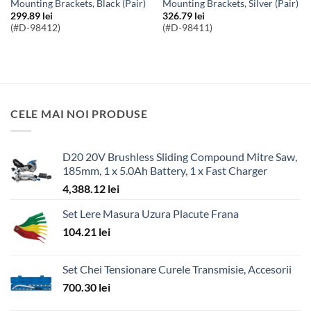
Mounting Brackets, Black (Pair)
Mounting Brackets, Silver (Pair)
299.89
lei
326.79
lei
(#D-98412)
(#D-98411)
CELE MAI NOI PRODUSE
D20 20V Brushless Sliding Compound Mitre Saw,
185mm, 1 x 5.0Ah Battery, 1 x Fast Charger
4,388.12
lei
Set Lere Masura Uzura Placute Frana
104.21
lei
Set Chei Tensionare Curele Transmisie, Accesorii
700.30
lei