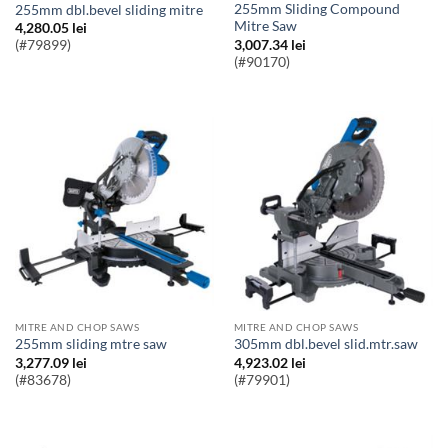
255mm Sliding Compound
255mm dbl.bevel sliding mitre
Mitre Saw
4,280.05
lei
3,007.34
lei
(#79899)
(#90170)
MITRE AND CHOP SAWS
MITRE AND CHOP SAWS
255mm sliding mtre saw
305mm dbl.bevel slid.mtr.saw
3,277.09
lei
4,923.02
lei
(#83678)
(#79901)