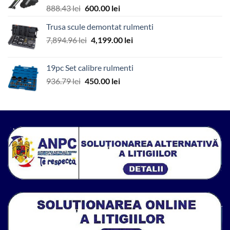
Prețul
Prețul
888.43
lei
600.00
lei
inițial
curent
Trusa scule demontat rulmenti
a
este:
Prețul
Prețul
7,894.96
lei
fost:
4,199.00
600.00 lei.
lei
inițial
curent
888.43 lei.
a
este:
19pc Set calibre rulmenti
fost:
4,199.00 lei.
Prețul
Prețul
936.79
lei
450.00
lei
7,894.96 lei.
inițial
curent
a
este:
fost:
450.00 lei.
936.79 lei.