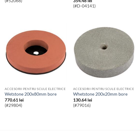
354.48
lei
(#52068)
(#D-04141)
ACCESORII PENTRU SCULE ELECTRICE
ACCESORII PENTRU SCULE ELECTRICE
wetstone 200x80mm bore
whetstone 200x20mm bore
770.61
lei
130.64
lei
(#29804)
(#79016)