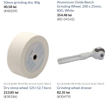
Aluminium Oxide Bench
50mm grinding disc 80g
Grinding Wheel, 200 x 25mm,
40.58
lei
80G, White
(#48209)
354.48
lei
(#D-04142)
ACCESORII PENTRU SCULE ELECTRICE
ACCESORII PENTRU SCULE ELECTRICE
dry stone wheel 125×12.7 bore
grinding wheel dresser
213.85
lei
82.35
lei
(#38186)
(#30479)