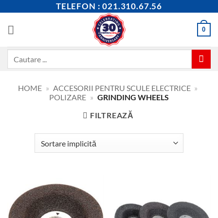
Skip
TELEFON : 021.310.67.56
to
content
0
Caută
după:
HOME
»
ACCESORII PENTRU SCULE ELECTRICE
»
POLIZARE
»
GRINDING WHEELS
FILTREAZĂ