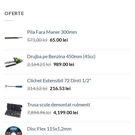
OFERTE
Pila Fara Maner 300mm
Prețul
Prețul
571.00
lei
65.00
lei
inițial
curent
a
este:
Drujba pe Benzina 450mm (45cc)
fost:
65.00 lei.
Prețul
Prețul
2,164.21
lei
989.00
lei
571.00 lei.
inițial
curent
a
este:
Clichet Extensibil 72 Dinti 1/2"
fost:
989.00 lei.
Prețul
Prețul
314.52
lei
216.53
lei
2,164.21 lei.
inițial
curent
a
este:
Trusa scule demontat rulmenti
fost:
216.53 lei.
Prețul
Prețul
7,894.96
lei
4,199.00
lei
314.52 lei.
inițial
curent
a
este:
Disc Flex 115x1.2mm
fost:
4,199.00 lei.