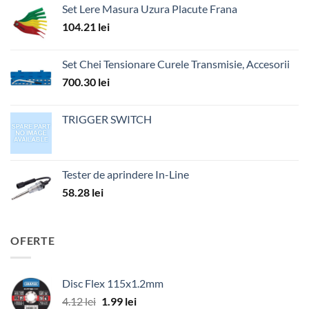
Set Lere Masura Uzura Placute Frana
104.21
lei
Set Chei Tensionare Curele Transmisie, Accesorii
700.30
lei
TRIGGER SWITCH
Tester de aprindere In-Line
58.28
lei
OFERTE
Disc Flex 115x1.2mm
Prețul
Prețul
4.12
lei
1.99
lei