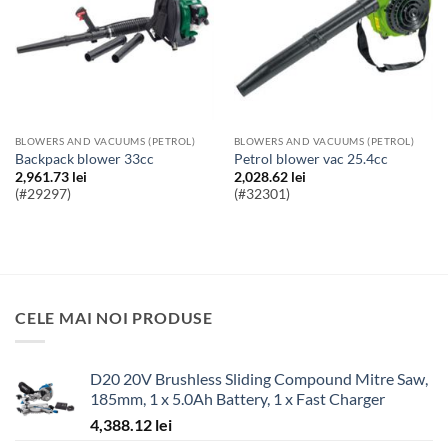
BLOWERS AND VACUUMS (PETROL)
BLOWERS AND VACUUMS (PETROL)
backpack blower 33cc
Petrol blower vac 25.4cc
2,961.73
lei
2,028.62
lei
(#29297)
(#32301)
CELE MAI NOI PRODUSE
D20 20V Brushless Sliding Compound Mitre Saw,
185mm, 1 x 5.0Ah Battery, 1 x Fast Charger
4,388.12
lei