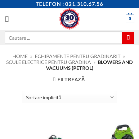
Skip
TELEFON : 021.310.67.56
to
content
0
Caută
după:
HOME
»
ECHIPAMENTE PENTRU GRADINARIT
»
SCULE ELECTRICE PENTRU GRADINA
»
BLOWERS AND
VACUUMS (PETROL)
FILTREAZĂ