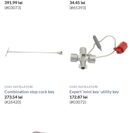
391.99
lei
34.45
lei
(#03073)
(#65393)
CHEI INSTALATORI
CHEI INSTALATORI
combination stop cock key
expert ‘mini key’ utility key
273.54
lei
172.87
lei
(#26420)
(#03072)