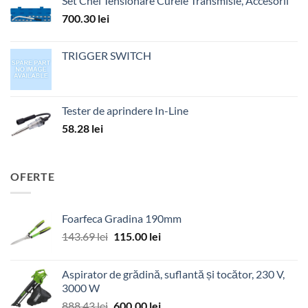
Set Chei Tensionare Curele Transmisie, Accesorii
700.30
lei
TRIGGER SWITCH
Tester de aprindere In-Line
58.28
lei
OFERTE
Foarfeca Gradina 190mm
Prețul
Prețul
143.69
lei
115.00
lei
inițial
curent
a
este:
Aspirator de grădină, suflantă și tocător, 230 V,
fost:
115.00 lei.
3000 W
143.69 lei.
Prețul
Prețul
888.43
lei
600.00
lei