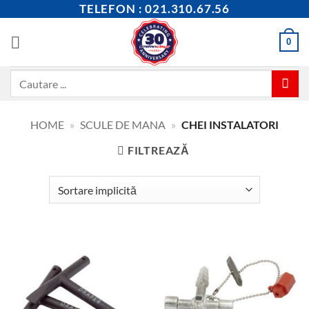
Skip
TELEFON : 021.310.67.56
to
content
0
Caută
după:
HOME
»
SCULE DE MANA
»
CHEI INSTALATORI
FILTREAZĂ