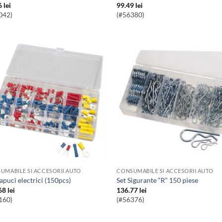
6
lei
99.49
lei
042)
(#56380)
UMABILE SI ACCESORII AUTO
CONSUMABILE SI ACCESORII AUTO
papuci electrici (150pcs)
Set Sigurante “R” 150 piese
68
lei
136.77
lei
160)
(#56376)