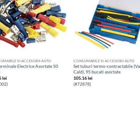
UMABILE SI ACCESORII AUTO
CONSUMABILE SI ACCESORII AUTO
Set tuburi termo-contractabile (Varnis
e
Cald), 95 bucati asortate
6
lei
105.16
lei
002)
(#72878)