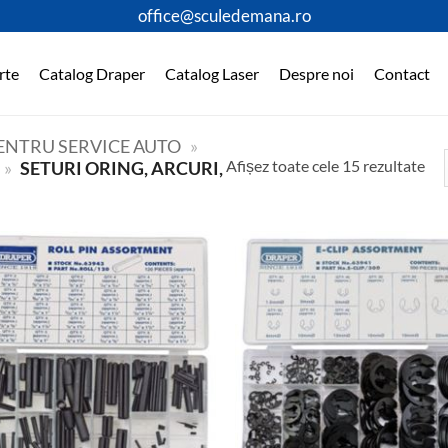
office@sculedemana.ro
rte
Catalog Draper
Catalog Laser
Despre noi
Contact
PENTRU SERVICE AUTO
»
Afișez toate cele 15 rezultate
»
SETURI ORING, ARCURI,