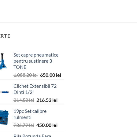
ERTE
Set capre pneumatice
pentru sustinere 3
TONE
Prețul
Prețul
1,088.20
lei
650.00
lei
inițial
curent
Clichet Extensibil 72
a
este:
Dinti 1/2"
fost:
650.00 lei.
Prețul
Prețul
314.52
lei
216.53
lei
1,088.20 lei.
inițial
curent
19pc Set calibre
a
este:
rulmenti
fost:
216.53 lei.
Prețul
Prețul
936.79
lei
450.00
lei
314.52 lei.
inițial
curent
Pila Rotunda Fara