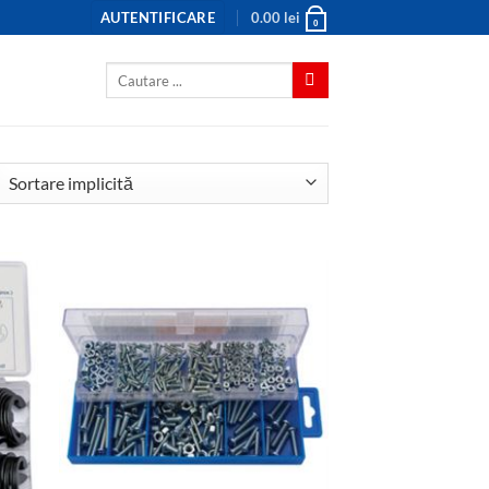
AUTENTIFICARE
0.00
lei
0
Caută
după: