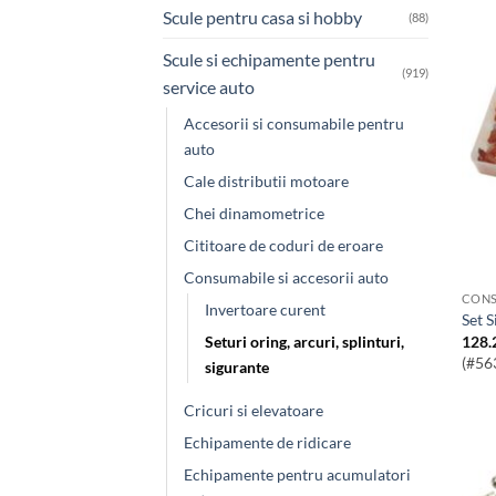
Scule pentru casa si hobby
(88)
Scule si echipamente pentru
(919)
service auto
Accesorii si consumabile pentru
auto
Cale distributii motoare
Chei dinamometrice
Cititoare de coduri de eroare
Consumabile si accesorii auto
CONS
Invertoare curent
Set
128.
Seturi oring, arcuri, splinturi,
(#56
sigurante
Cricuri si elevatoare
Echipamente de ridicare
Echipamente pentru acumulatori