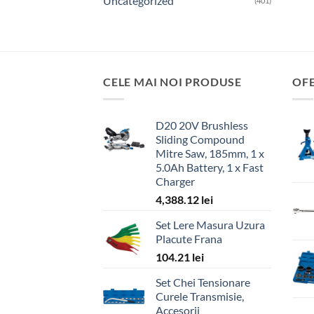
Uncategorized
(401)
CELE MAI NOI PRODUSE
OF
D20 20V Brushless
Sliding Compound
Mitre Saw, 185mm, 1 x
5.0Ah Battery, 1 x Fast
Charger
4,388.12
lei
Set Lere Masura Uzura
Placute Frana
104.21
lei
Set Chei Tensionare
Curele Transmisie,
Accesorii