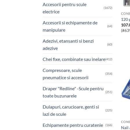
Accesorii pentru scule
(1672)
electrice
CONS
120 
Accesorii si echipamente de
107.
(64)
manipulare
(#63
Adezivi, etansanti si benzi
(60)
adezive
Chei fixe, combinate sau inelare
(412)
Compresoare, scule
(354)
pneumatice si accesorii
Draper "Redline" -Scule pentru
(251)
toate buzunarele
Dulapuri, carucioare, genti si
(225)
lazi de scule
CONS
Echipamente pentru curatenie
(166)
nai