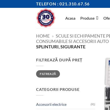
Skip
TELEFON : 021.310.67.56
to
content
Acasa
Produse
Ofe
HOME
»
SCULE SI ECHIPAMENTE 
CONSUMABILE SI ACCESORII AUTO
SPLINTURI, SIGURANTE
FILTREAZĂ DUPĂ PREȚ
Preț
Preț
FILTREAZĂ
minim
maxim
CATEGORII PRODUSE
Accesorii electrice
(91)