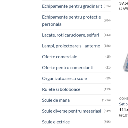
39.5
Echipamente pentru gradinarit
(526)
(#69
Echipamente pentru protectie
(284)
personala
Lacate, roti carucioare, seifuri
(143)
Lampi, proiectoare si lanterne
(166)
Oferte comerciale
(15)
Oferte pentru comercianti
(21)
Organizatoare cu scule
(39)
Rulete si boloboace
(113)
CONS
Scule de mana
(1714)
Set 
111.
Scule diverse pentru meseriasi
(849)
(#18
Scule electrice
(855)