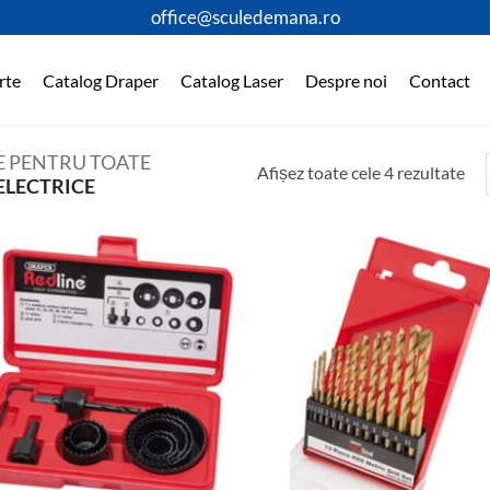
office@sculedemana.ro
rte
Catalog Draper
Catalog Laser
Despre noi
Contact
E PENTRU TOATE
Afișez toate cele 4 rezultate
ELECTRICE