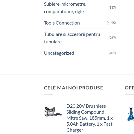
Sublere, micrometre,
(137)
comparatoare, rigle
Tools Connection
(4495)
Tubulare si accesorii pentru
(967)
tubulare
Uncategorized
(401)
CELE MAI NOI PRODUSE
OF
D20 20V Brushless
Sliding Compound
Mitre Saw, 185mm, 1 x
5.0Ah Battery, 1 x Fast
Charger