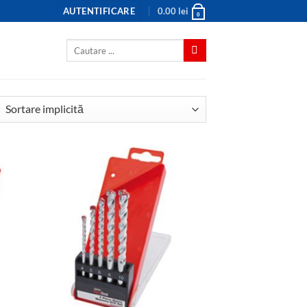
AUTENTIFICARE
0.00
lei
0
Caută
după: