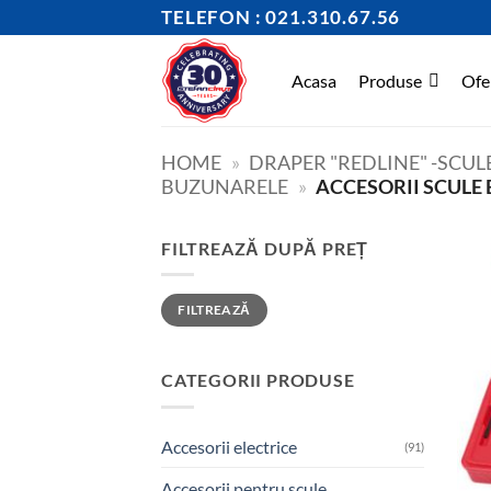
Skip
TELEFON : 021.310.67.56
to
content
Acasa
Produse
Ofe
HOME
»
DRAPER "REDLINE" -SCUL
BUZUNARELE
»
ACCESORII SCULE 
FILTREAZĂ DUPĂ PREȚ
Preț
Preț
FILTREAZĂ
minim
maxim
CATEGORII PRODUSE
Accesorii electrice
(91)
Accesorii pentru scule