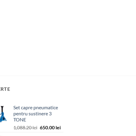
ERTE
Set capre pneumatice
pentru sustinere 3
TONE
Prețul
Prețul
1,088.20
lei
650.00
lei
inițial
curent