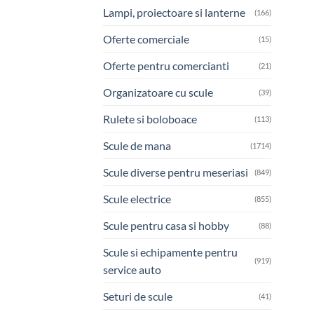
Lampi, proiectoare si lanterne
(166)
Oferte comerciale
(15)
Oferte pentru comercianti
(21)
Organizatoare cu scule
(39)
Rulete si boloboace
(113)
Scule de mana
(1714)
Scule diverse pentru meseriasi
(849)
Scule electrice
(855)
Scule pentru casa si hobby
(88)
Scule si echipamente pentru
(919)
service auto
Seturi de scule
(41)