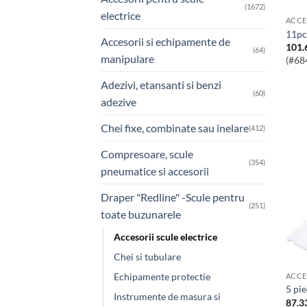
(1672)
electrice
ACCE
11p
Accesorii si echipamente de
101.
(64)
manipulare
(#68
Adezivi, etansanti si benzi
(60)
adezive
Chei fixe, combinate sau inelare
(412)
Compresoare, scule
(354)
pneumatice si accesorii
Draper "Redline" -Scule pentru
(251)
toate buzunarele
Accesorii scule electrice
Chei si tubulare
Echipamente protectie
ACCE
5 pi
Instrumente de masura si
87.3