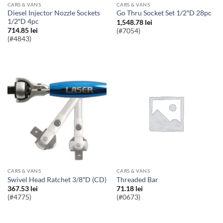
CARS & VANS
CARS & VANS
Diesel Injector Nozzle Sockets
Go Thru Socket Set 1/2″D 28pc
1/2″D 4pc
1,548.78
lei
714.85
lei
(#7054)
(#4843)
CARS & VANS
CARS & VANS
Swivel Head Ratchet 3/8″D (CD)
Threaded Bar
367.53
lei
71.18
lei
(#4775)
(#0673)