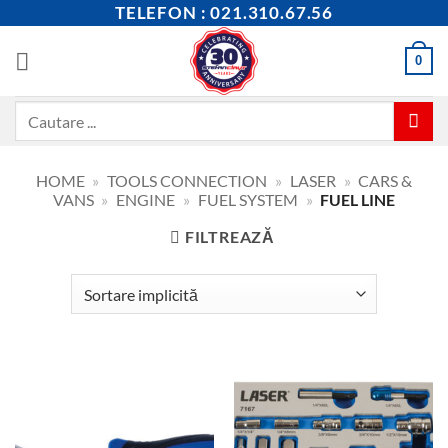
Skip
TELEFON : 021.310.67.56
to
content
0
Caută
după:
HOME
»
TOOLS CONNECTION
»
LASER
»
CARS &
VANS
»
ENGINE
»
FUEL SYSTEM
»
FUEL LINE
FILTREAZĂ