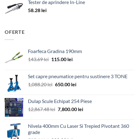
Tester de aprindere In-Line
58.28
lei
OFERTE
Foarfeca Gradina 190mm
Prețul
Prețul
143.69
lei
115.00
lei
inițial
curent
a
este:
Set capre pneumatice pentru sustinere 3 TONE
fost:
115.00 lei.
Prețul
Prețul
1,088.20
lei
650.00
lei
143.69 lei.
inițial
curent
a
este:
Dulap Scule Echipat 254 Piese
fost:
650.00 lei.
Prețul
Prețul
12,867.48
lei
7,800.00
lei
1,088.20 lei.
inițial
curent
a
este:
Nivela 400mm Cu Laser Si Trepied Pivotant 360
fost:
7,800.00 lei.
grade
12,867.48 lei.