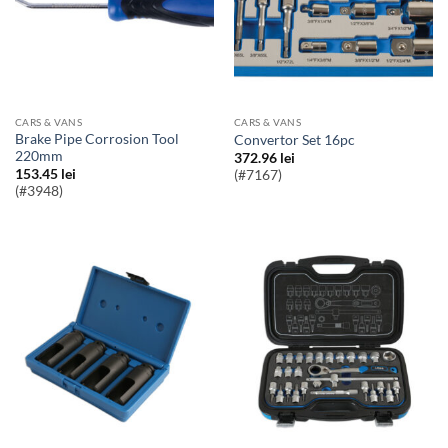
CARS & VANS
CARS & VANS
Brake Pipe Corrosion Tool
Convertor Set 16pc
220mm
372.96
lei
153.45
lei
(#7167)
(#3948)