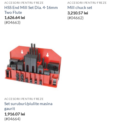
ACCESORII PENTRU FREZE
ACCESORII PENTRU FREZE
HSS End Mill Set Dia. 4-16mm
mill chuck set
Two Flute
3,210.57
lei
1,626.64
lei
(#04662)
(#04663)
ACCESORII PENTRU FREZE
Set suruburi/piulite masina
gaurit
1,916.07
lei
(#04664)