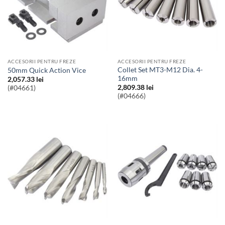
ACCESORII PENTRU FREZE
ACCESORII PENTRU FREZE
Collet Set MT3-M12 Dia. 4-
50mm Quick Action Vice
16mm
2,057.33
lei
2,809.38
lei
(#04661)
(#04666)