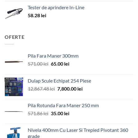
Tester de aprindere In-Line
58.28
lei
OFERTE
Pila Fara Maner 300mm
Prețul
Prețul
571.00
lei
65.00
lei
inițial
curent
a
este:
Dulap Scule Echipat 254 Piese
fost:
65.00 lei.
Prețul
Prețul
12,867.48
lei
7,800.00
lei
571.00 lei.
inițial
curent
a
este:
Pila Rotunda Fara Maner 250 mm
fost:
7,800.00 lei.
Prețul
Prețul
571.86
lei
35.00
lei
12,867.48 lei.
inițial
curent
a
este:
Nivela 400mm Cu Laser Si Trepied Pivotant 360
fost:
35.00 lei.
grade