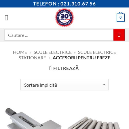
Skip
TELEFON : 021.310.67.56
to
content
0
Caută
după:
HOME
»
SCULE ELECTRICE
»
SCULE ELECTRICE
STATIONARE
»
ACCESORII PENTRU FREZE
FILTREAZĂ