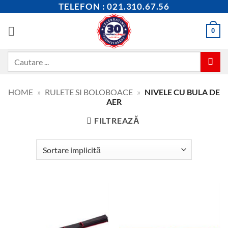
Skip
TELEFON : 021.310.67.56
to
content
0
Caută
după:
HOME
»
RULETE SI BOLOBOACE
»
NIVELE CU BULA DE
AER
FILTREAZĂ