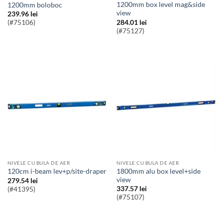
1200mm box level mag&side
1200mm boloboc
view
239.96
lei
284.01
lei
(#75106)
(#75127)
NIVELE CU BULA DE AER
NIVELE CU BULA DE AER
1800mm alu box level+side
120cm i-beam lev+p/site-draper
view
279.54
lei
337.57
lei
(#41395)
(#75107)