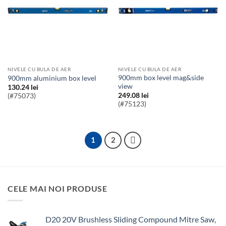
NIVELE CU BULA DE AER
NIVELE CU BULA DE AER
900mm box level mag&side
900mm aluminium box level
view
130.24
lei
249.08
lei
(#75073)
(#75123)
1
2
CELE MAI NOI PRODUSE
D20 20V Brushless Sliding Compound Mitre Saw,