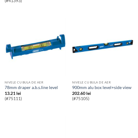
(#41393)
NIVELE CU BULA DE AER
NIVELE CU BULA DE AER
78mm draper a.b.s.line level
900mm alu box level+side view
13.21
lei
202.60
lei
(#75111)
(#75105)