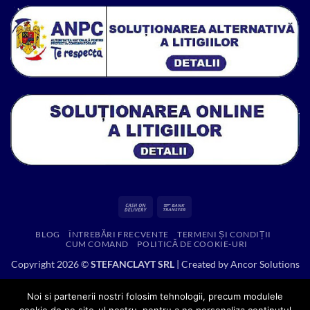
571.00 lei.
Cash
Bank
On
Transfer
BLOG
ÎNTREBĂRI FRECVENTE
TERMENI ȘI CONDIȚII
Delivery
CUM COMAND
POLITICĂ DE COOKIE-URI
Copyright 2026 ©
STEFANCLAYT SRL
| Created by
Ancor Solutions
Noi si partenerii nostri folosim tehnologii, precum modulele
cookie de pe site-ul nostru, pentru a ne personaliza continutul