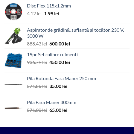
Disc Flex 115x1.2mm
Prețul
Prețul
4.12
lei
1.99
lei
inițial
curent
a
este:
Aspirator de grădină, suflantă și tocător, 230 V,
fost:
1.99 lei.
3000 W
4.12 lei.
Prețul
Prețul
888.43
lei
600.00
lei
inițial
curent
19pc Set calibre rulmenti
a
este:
Prețul
Prețul
936.79
lei
fost:
450.00
lei
600.00 lei.
inițial
curent
888.43 lei.
a
este:
Pila Rotunda Fara Maner 250 mm
fost:
450.00 lei.
Prețul
Prețul
571.86
lei
35.00
lei
936.79 lei.
inițial
curent
a
este:
Pila Fara Maner 300mm
fost:
35.00 lei.
Prețul
Prețul
571.00
lei
65.00
lei
571.86 lei.
inițial
curent
a
este:
fost:
65.00 lei.