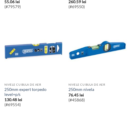
55.06
lei
260.59
lei
(#79579)
(#69550)
NIVELE CU BULA DE AER
NIVELE CU BULA DE AER
250mm expert torpedo
250mm nivela
level+p/s
76.45
lei
130.48
lei
(#45868)
(#69554)