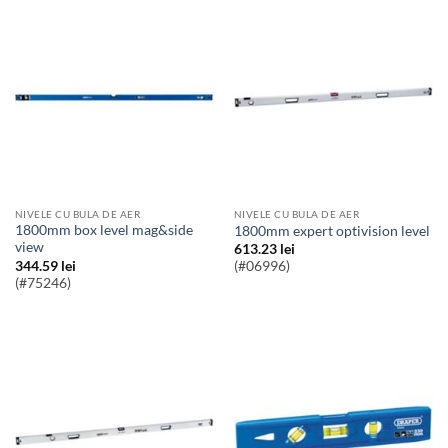
NIVELE CU BULA DE AER
NIVELE CU BULA DE AER
1800mm box level mag&side
1800mm expert optivision level
view
613.23
lei
344.59
lei
(#06996)
(#75246)