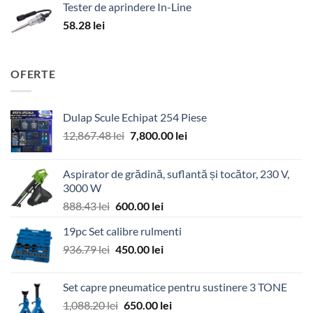
Tester de aprindere In-Line
58.28
lei
OFERTE
Dulap Scule Echipat 254 Piese
Prețul
Prețul
12,867.48
lei
7,800.00
lei
inițial
curent
a
este:
Aspirator de grădină, suflantă și tocător, 230 V,
fost:
7,800.00 lei.
3000 W
12,867.48 lei.
Prețul
Prețul
888.43
lei
600.00
lei
inițial
curent
19pc Set calibre rulmenti
a
este:
Prețul
Prețul
936.79
lei
fost:
450.00
lei
600.00 lei.
inițial
curent
888.43 lei.
a
este:
Set capre pneumatice pentru sustinere 3 TONE
fost:
450.00 lei.
Prețul
Prețul
1,088.20
lei
650.00
lei
936.79 lei.