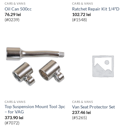
CARS & VANS
CARS & VANS
Oil Can 500cc
Ratchet Repair Kit 1/4″D
76.29
lei
102.72
lei
(#0239)
(#1548)
CARS & VANS
CARS & VANS
Top Suspension Mount Tool 3pc
Van Seat Protector Set
– for VAG
237.46
lei
373.90
lei
(#5265)
(#7072)