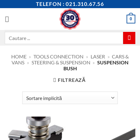
Skip
TELEFON : 021.310.67.56
to
content
0
Caută
după:
HOME
»
TOOLS CONNECTION
»
LASER
»
CARS &
VANS
»
STEERING & SUSPENSION
»
SUSPENSION
BUSH
FILTREAZĂ