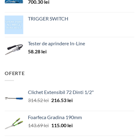
700.30
lei
TRIGGER SWITCH
Tester de aprindere In-Line
58.28
lei
OFERTE
Clichet Extensibil 72 Dinti 1/2"
Prețul
Prețul
314.52
lei
216.53
lei
inițial
curent
a
este:
Foarfeca Gradina 190mm
fost:
216.53 lei.
Prețul
Prețul
143.69
lei
115.00
lei
314.52 lei.
inițial
curent
a
este: