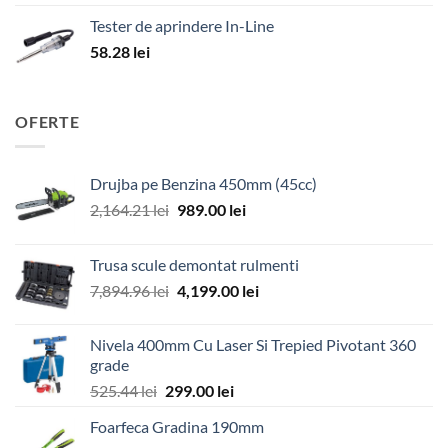
Tester de aprindere In-Line
58.28
lei
OFERTE
Drujba pe Benzina 450mm (45cc)
Prețul
Prețul
2,164.21
lei
989.00
lei
inițial
curent
a
este:
Trusa scule demontat rulmenti
fost:
989.00 lei.
Prețul
Prețul
7,894.96
lei
4,199.00
lei
2,164.21 lei.
inițial
curent
a
este:
Nivela 400mm Cu Laser Si Trepied Pivotant 360
fost:
4,199.00 lei.
grade
7,894.96 lei.
Prețul
Prețul
525.44
lei
299.00
lei
inițial
curent
Foarfeca Gradina 190mm
a
este: