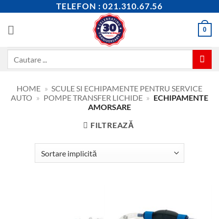
Skip
TELEFON : 021.310.67.56
to
content
0
Caută
după:
HOME
»
SCULE SI ECHIPAMENTE PENTRU SERVICE
AUTO
»
POMPE TRANSFER LICHIDE
»
ECHIPAMENTE
AMORSARE
FILTREAZĂ