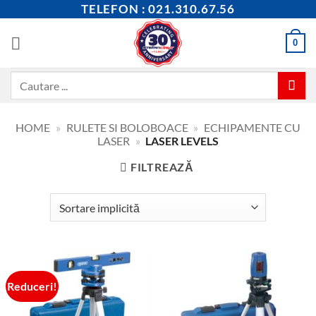
Skip
TELEFON : 021.310.67.56
to
content
0
Caută
după:
HOME
»
RULETE SI BOLOBOACE
»
ECHIPAMENTE CU
LASER
»
LASER LEVELS
FILTREAZĂ
Reduceri!