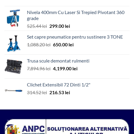
inițial
curent
a
este:
Nivela 400mm Cu Laser Si Trepied Pivotant 360
fost:
35.00 lei.
grade
571.86 lei.
Prețul
Prețul
525.44
lei
299.00
lei
inițial
curent
Set capre pneumatice pentru sustinere 3 TONE
a
este:
Prețul
Prețul
1,088.20
lei
fost:
650.00
lei
299.00 lei.
inițial
curent
525.44 lei.
a
este:
Trusa scule demontat rulmenti
fost:
650.00 lei.
Prețul
Prețul
7,894.96
lei
4,199.00
lei
1,088.20 lei.
inițial
curent
a
este:
Clichet Extensibil 72 Dinti 1/2"
fost:
4,199.00 lei.
Prețul
Prețul
314.52
lei
216.53
lei
7,894.96 lei.
inițial
curent
a
este:
fost:
216.53 lei.
314.52 lei.