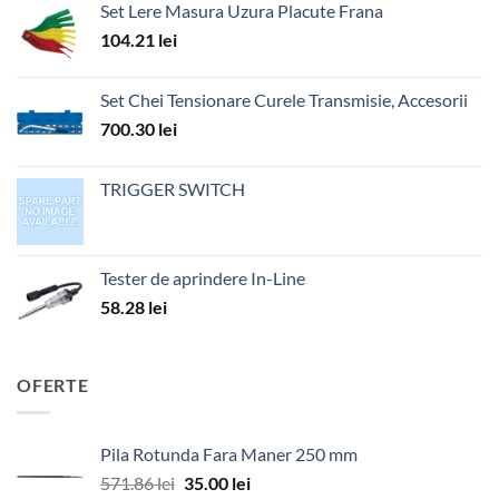
Set Lere Masura Uzura Placute Frana
104.21
lei
Set Chei Tensionare Curele Transmisie, Accesorii
700.30
lei
TRIGGER SWITCH
Tester de aprindere In-Line
58.28
lei
OFERTE
Pila Rotunda Fara Maner 250 mm
Prețul
Prețul
571.86
lei
35.00
lei