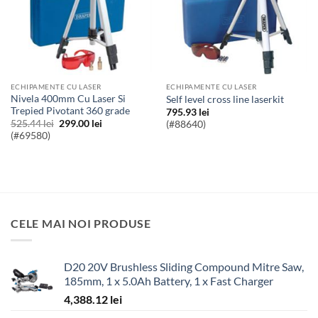
ECHIPAMENTE CU LASER
ECHIPAMENTE CU LASER
Nivela 400mm Cu Laser Si
self level cross line laserkit
Trepied Pivotant 360 grade
795.93
lei
Prețul
Prețul
525.44
lei
299.00
lei
(#88640)
inițial
curent
(#69580)
a
este:
fost:
299.00 lei.
525.44 lei.
CELE MAI NOI PRODUSE
D20 20V Brushless Sliding Compound Mitre Saw,
185mm, 1 x 5.0Ah Battery, 1 x Fast Charger
4,388.12
lei