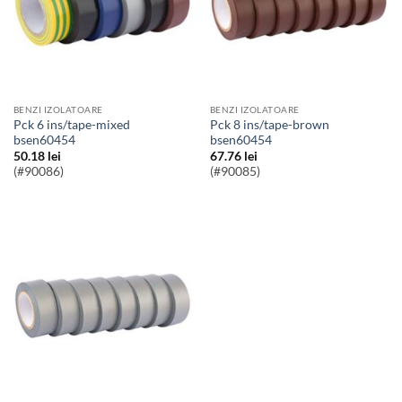
BENZI IZOLATOARE
BENZI IZOLATOARE
pck 6 ins/tape-mixed
pck 8 ins/tape-brown
bsen60454
bsen60454
50.18
lei
67.76
lei
(#90086)
(#90085)