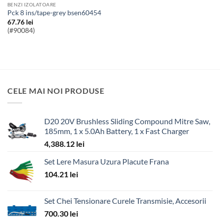
BENZI IZOLATOARE
pck 8 ins/tape-grey bsen60454
67.76
lei
(#90084)
CELE MAI NOI PRODUSE
D20 20V Brushless Sliding Compound Mitre Saw,
185mm, 1 x 5.0Ah Battery, 1 x Fast Charger
4,388.12
lei
Set Lere Masura Uzura Placute Frana
104.21
lei
Set Chei Tensionare Curele Transmisie, Accesorii
700.30
lei