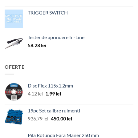
TRIGGER SWITCH
Tester de aprindere In-Line
58.28
lei
OFERTE
Disc Flex 115x1.2mm
Prețul
Prețul
4.12
lei
1.99
lei
inițial
curent
a
este:
19pc Set calibre rulmenti
fost:
1.99 lei.
Prețul
Prețul
936.79
lei
450.00
lei
4.12 lei.
inițial
curent
a
este:
Pila Rotunda Fara Maner 250 mm
fost:
450.00 lei.