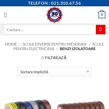
Skip
TELEFON : 021.310.67.56
to
content
0
Caută
după:
HOME
»
SCULE DIVERSE PENTRU MESERIASI
»
SCULE
PENTRU ELECTRICIENI
»
BENZI IZOLATOARE
FILTREAZĂ