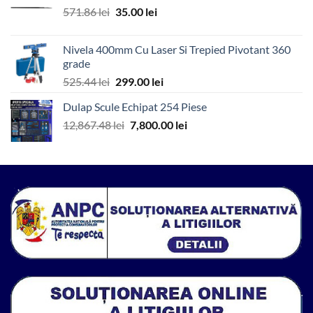
Prețul
Prețul
571.86
lei
35.00
lei
936.79 lei.
inițial
curent
a
este:
Nivela 400mm Cu Laser Si Trepied Pivotant 360
fost:
35.00 lei.
grade
571.86 lei.
Prețul
Prețul
525.44
lei
299.00
lei
inițial
curent
Dulap Scule Echipat 254 Piese
a
este:
Prețul
Prețul
12,867.48
lei
fost:
7,800.00
299.00 lei.
lei
inițial
curent
525.44 lei.
a
este:
fost:
7,800.00 lei.
12,867.48 lei.