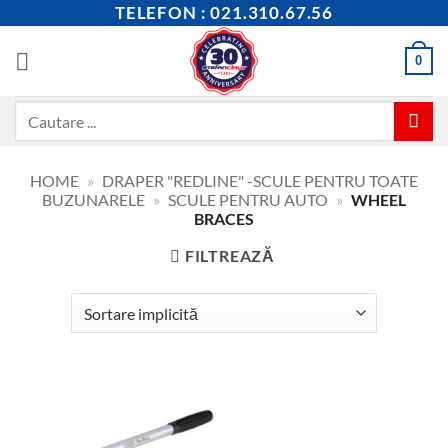
Skip
TELEFON : 021.310.67.56
to
content
0
Caută
după:
HOME
»
DRAPER "REDLINE" -SCULE PENTRU TOATE
BUZUNARELE
»
SCULE PENTRU AUTO
»
WHEEL
BRACES
FILTREAZĂ