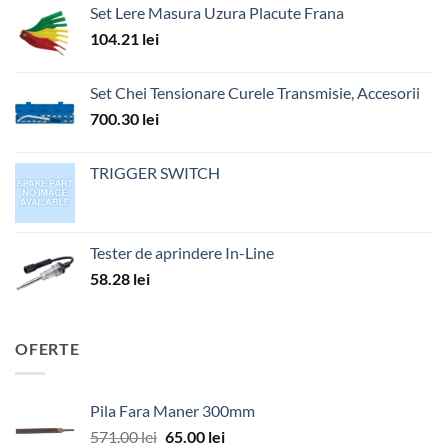
Set Lere Masura Uzura Placute Frana
104.21
lei
Set Chei Tensionare Curele Transmisie, Accesorii
700.30
lei
TRIGGER SWITCH
Tester de aprindere In-Line
58.28
lei
OFERTE
Pila Fara Maner 300mm
Prețul
Prețul
571.00
lei
65.00
lei