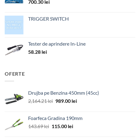
700.30
lei
TRIGGER SWITCH
Tester de aprindere In-Line
58.28
lei
OFERTE
Drujba pe Benzina 450mm (45cc)
Prețul
Prețul
2,164.21
lei
989.00
lei
inițial
curent
a
este:
Foarfeca Gradina 190mm
fost:
989.00 lei.
Prețul
Prețul
143.69
lei
115.00
lei
2,164.21 lei.
inițial
curent
a
este: