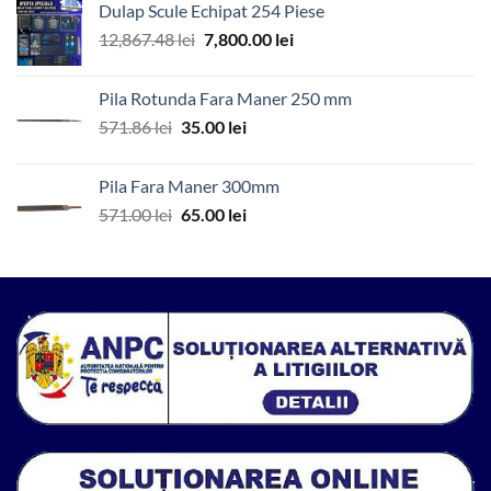
Dulap Scule Echipat 254 Piese
fost:
115.00 lei.
Prețul
Prețul
12,867.48
lei
7,800.00
lei
143.69 lei.
inițial
curent
a
este:
Pila Rotunda Fara Maner 250 mm
fost:
7,800.00 lei.
Prețul
Prețul
571.86
lei
35.00
lei
12,867.48 lei.
inițial
curent
a
este:
Pila Fara Maner 300mm
fost:
35.00 lei.
Prețul
Prețul
571.00
lei
65.00
lei
571.86 lei.
inițial
curent
a
este:
fost:
65.00 lei.
571.00 lei.