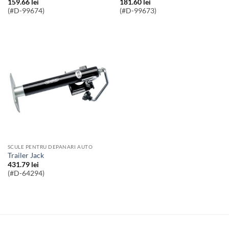
159.66
lei
181.60
lei
(#D-99674)
(#D-99673)
SCULE PENTRU DEPANARI AUTO
Trailer Jack
431.79
lei
(#D-64294)