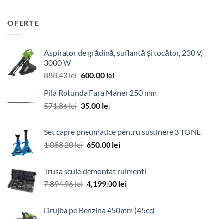
OFERTE
Aspirator de grădină, suflantă și tocător, 230 V,
3000 W
Prețul
Prețul
888.43
lei
600.00
lei
inițial
curent
Pila Rotunda Fara Maner 250 mm
a
este:
Prețul
Prețul
571.86
lei
fost:
35.00
lei
600.00 lei.
inițial
curent
888.43 lei.
a
este:
Set capre pneumatice pentru sustinere 3 TONE
fost:
35.00 lei.
Prețul
Prețul
1,088.20
lei
650.00
lei
571.86 lei.
inițial
curent
a
este:
Trusa scule demontat rulmenti
fost:
650.00 lei.
Prețul
Prețul
7,894.96
lei
4,199.00
lei
1,088.20 lei.
inițial
curent
a
este:
Drujba pe Benzina 450mm (45cc)
fost:
4,199.00 lei.