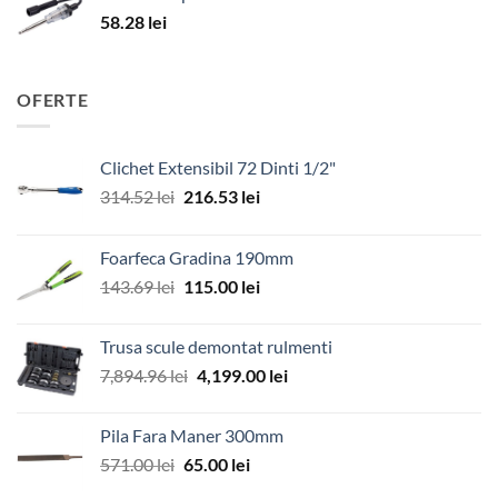
58.28
lei
OFERTE
Clichet Extensibil 72 Dinti 1/2"
Prețul
Prețul
314.52
lei
216.53
lei
inițial
curent
a
este:
Foarfeca Gradina 190mm
fost:
216.53 lei.
Prețul
Prețul
143.69
lei
115.00
lei
314.52 lei.
inițial
curent
a
este:
Trusa scule demontat rulmenti
fost:
115.00 lei.
Prețul
Prețul
7,894.96
lei
4,199.00
lei
143.69 lei.
inițial
curent
a
este:
Pila Fara Maner 300mm
fost:
4,199.00 lei.
Prețul
Prețul
571.00
lei
65.00
lei
7,894.96 lei.
inițial
curent