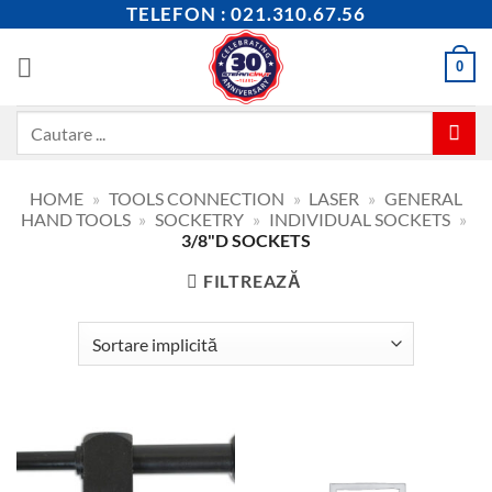
Skip
TELEFON : 021.310.67.56
to
content
0
Caută
după:
HOME
»
TOOLS CONNECTION
»
LASER
»
GENERAL
HAND TOOLS
»
SOCKETRY
»
INDIVIDUAL SOCKETS
»
3/8"D SOCKETS
FILTREAZĂ