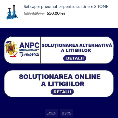
a
este:
Set capre pneumatice pentru sustinere 3 TONE
fost:
65.00 lei.
Prețul
Prețul
1,088.20
lei
650.00
lei
571.00 lei.
inițial
curent
a
este:
fost:
650.00 lei.
1,088.20 lei.
Cash
Bank