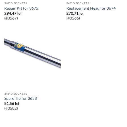
3/8"D SOCKETS
3/8"D SOCKETS
Repair Kit for 3675
Replacement Head for 3674
294.47
lei
270.71
lei
(#0567)
(#0566)
3/8"D SOCKETS
Spare Tip for 3658
81.56
lei
(#0582)