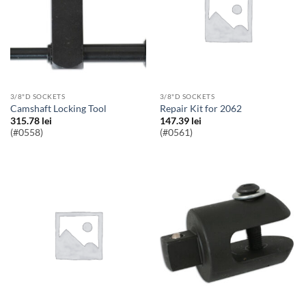
3/8"D SOCKETS
3/8"D SOCKETS
Camshaft Locking Tool
Repair Kit for 2062
315.78
lei
147.39
lei
(#0558)
(#0561)