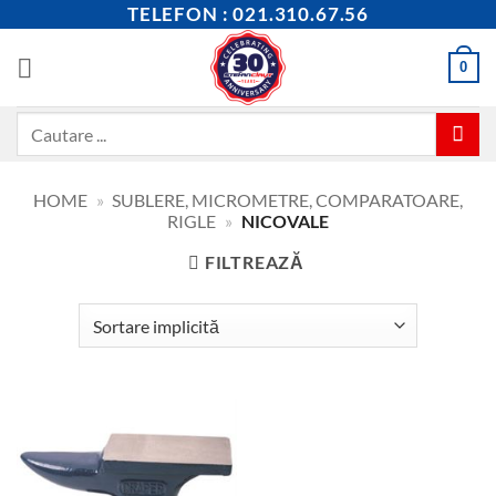
Skip
TELEFON : 021.310.67.56
to
content
0
Caută
după:
HOME
»
SUBLERE, MICROMETRE, COMPARATOARE,
RIGLE
»
NICOVALE
FILTREAZĂ