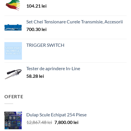
104.21
lei
Set Chei Tensionare Curele Transmisie, Accesorii
700.30
lei
TRIGGER SWITCH
Tester de aprindere In-Line
58.28
lei
OFERTE
Dulap Scule Echipat 254 Piese
Prețul
Prețul
12,867.48
lei
7,800.00
lei
inițial
curent