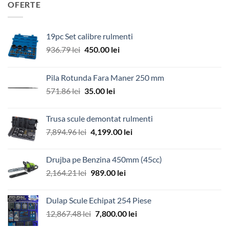
OFERTE
19pc Set calibre rulmenti
Prețul
Prețul
936.79
lei
450.00
lei
inițial
curent
a
este:
Pila Rotunda Fara Maner 250 mm
fost:
450.00 lei.
Prețul
Prețul
571.86
lei
35.00
lei
936.79 lei.
inițial
curent
a
este:
Trusa scule demontat rulmenti
fost:
35.00 lei.
Prețul
Prețul
7,894.96
lei
4,199.00
lei
571.86 lei.
inițial
curent
a
este:
Drujba pe Benzina 450mm (45cc)
fost:
4,199.00 lei.
Prețul
Prețul
2,164.21
lei
989.00
lei
7,894.96 lei.
inițial
curent
a
este:
Dulap Scule Echipat 254 Piese
fost:
989.00 lei.
Prețul
Prețul
12,867.48
lei
7,800.00
lei
2,164.21 lei.
inițial
curent