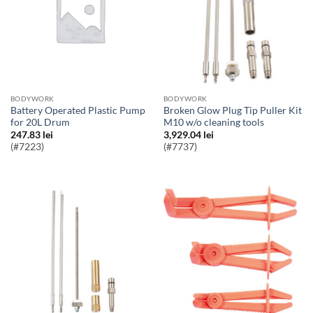
BODYWORK
BODYWORK
Battery Operated Plastic Pump
Broken Glow Plug Tip Puller Kit
for 20L Drum
M10 w/o cleaning tools
247.83
lei
3,929.04
lei
(#7223)
(#7737)