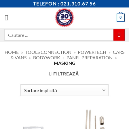
Skip
TELEFON : 021.310.67.56
to
content
0
Caută
după:
HOME
»
TOOLS CONNECTION
»
POWERTECH
»
CARS
& VANS
»
BODYWORK
»
PANEL PREPARATION
»
MASKING
FILTREAZĂ