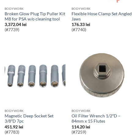
BODYWORK
BODYWORK
Broken Glow Plug Tip Puller Kit
Flexible Hose Clamp Set Angled
M8 for PSA w/o cleaning tool
Jaws
3,372.04
lei
176.33
lei
(#7739)
(#7740)
BODYWORK
BODYWORK
Magnetic Deep Socket Set
Oil Filter Wrench 1/2″D –
3/8″D 7pc
84mm x 15 Flutes
451.92
lei
114.20
lei
(#7783)
(#7259)