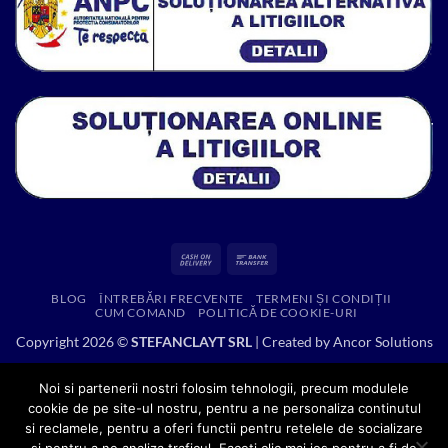
Cash
Bank
On
Transfer
BLOG
ÎNTREBĂRI FRECVENTE
TERMENI ȘI CONDIȚII
Delivery
CUM COMAND
POLITICĂ DE COOKIE-URI
Copyright 2026 ©
STEFANCLAYT SRL
| Created by
Ancor Solutions
Noi si partenerii nostri folosim tehnologii, precum modulele
cookie de pe site-ul nostru, pentru a ne personaliza continutul
si reclamele, pentru a oferi functii pentru retelele de socializare
si pentru a ne analiza traficul. Faceti clic mai jos pentru a fi de