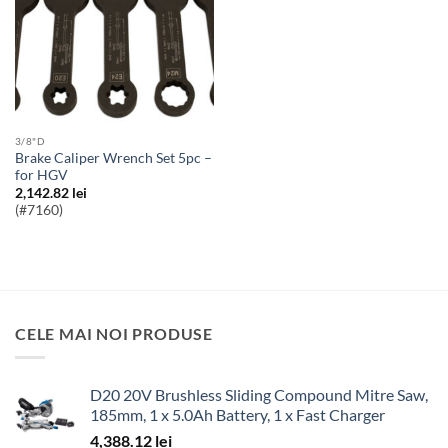
3/8"D
Brake Caliper Wrench Set 5pc –
for HGV
2,142.82
lei
(#7160)
CELE MAI NOI PRODUSE
D20 20V Brushless Sliding Compound Mitre Saw,
185mm, 1 x 5.0Ah Battery, 1 x Fast Charger
4,388.12
lei