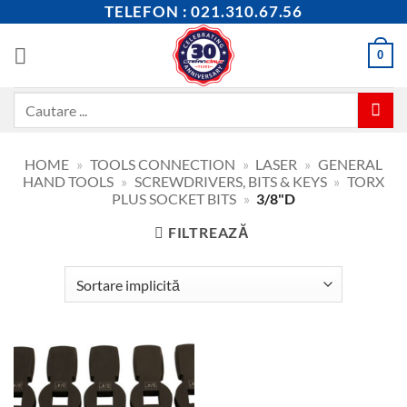
Skip
TELEFON : 021.310.67.56
to
content
0
Caută
după:
HOME
»
TOOLS CONNECTION
»
LASER
»
GENERAL
HAND TOOLS
»
SCREWDRIVERS, BITS & KEYS
»
TORX
PLUS SOCKET BITS
»
3/8"D
FILTREAZĂ