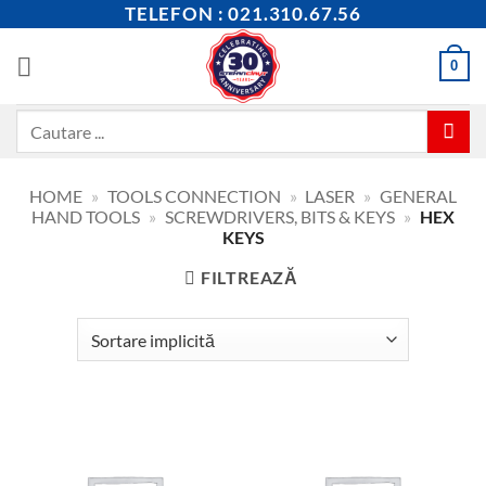
Skip
TELEFON : 021.310.67.56
to
content
0
Caută
după:
HOME
»
TOOLS CONNECTION
»
LASER
»
GENERAL
HAND TOOLS
»
SCREWDRIVERS, BITS & KEYS
»
HEX
KEYS
FILTREAZĂ