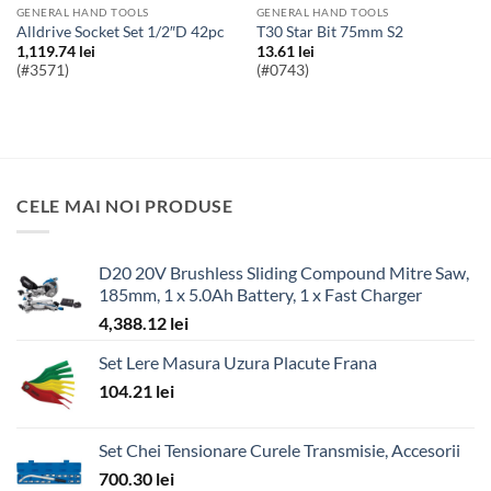
GENERAL HAND TOOLS
GENERAL HAND TOOLS
Alldrive Socket Set 1/2″D 42pc
T30 Star Bit 75mm S2
1,119.74
lei
13.61
lei
(#3571)
(#0743)
CELE MAI NOI PRODUSE
D20 20V Brushless Sliding Compound Mitre Saw,
185mm, 1 x 5.0Ah Battery, 1 x Fast Charger
4,388.12
lei
Set Lere Masura Uzura Placute Frana
104.21
lei
Set Chei Tensionare Curele Transmisie, Accesorii
700.30
lei