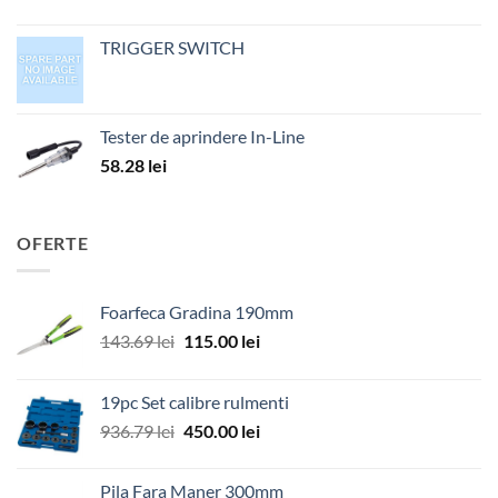
TRIGGER SWITCH
Tester de aprindere In-Line
58.28
lei
OFERTE
Foarfeca Gradina 190mm
Prețul
Prețul
143.69
lei
115.00
lei
inițial
curent
a
este:
19pc Set calibre rulmenti
fost:
115.00 lei.
Prețul
Prețul
936.79
lei
450.00
lei
143.69 lei.
inițial
curent
a
este:
Pila Fara Maner 300mm